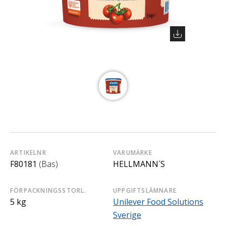
ARTIKELNR
VARUMÄRKE
F80181
(Bas)
HELLMANN´S
FÖRPACKNINGSSTORL.
UPPGIFTSLÄMNARE
5 kg
Unilever Food Solutions
Sverige