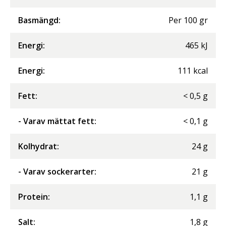
Basmängd:
Per
100
gr
Energi
:
465
kJ
Energi
:
111
kcal
Fett
:
<
0,5
g
- Varav mättat fett
:
<
0,1
g
Kolhydrat
:
24
g
- Varav sockerarter
:
21
g
Protein
:
1,1
g
Salt
:
1,8
g