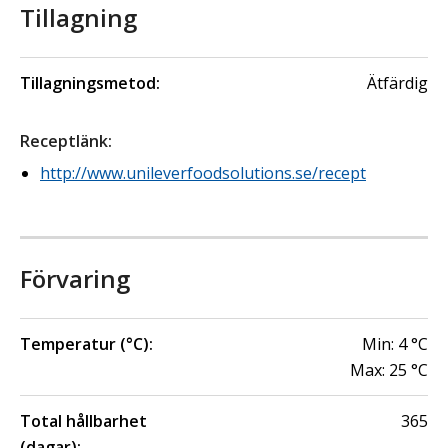
Tillagning
Tillagningsmetod:
Ätfärdig
Receptlänk
:
http://www.unileverfoodsolutions.se/recept
Förvaring
Temperatur (°C):
Min:
4
°C
Max:
25
°C
Total hållbarhet
365
(dagar):