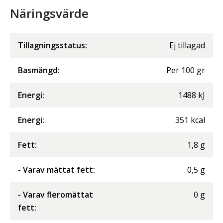
Näringsvärde
Tillagningsstatus:
Ej tillagad
Basmängd:
Per
100
gr
Energi
:
1488
kJ
Energi
:
351
kcal
Fett
:
1,8
g
- Varav mättat fett
:
0,5
g
- Varav fleromättat
0
g
fett
: