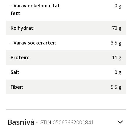
- Varav enkelomättat
0
g
fett
:
Kolhydrat
:
70
g
- Varav sockerarter
:
3,5
g
Protein
:
11
g
Salt
:
0
g
Fiber
:
5,5
g
Basnivå
• GTIN
05063662001841