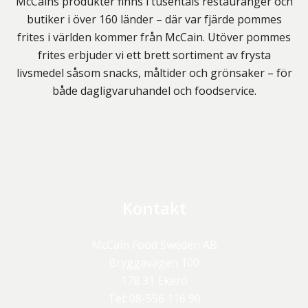
McCains produkter finns i tusentals restauranger och
butiker i över 160 länder – där var fjärde pommes
frites i världen kommer från McCain. Utöver pommes
frites erbjuder vi ett brett sortiment av frysta
livsmedel såsom snacks, måltider och grönsaker – för
både dagligvaruhandel och foodservice.
Kontakt
McCain Food Sweden AB
Bryggavägen 100
178 31
Ekerö
Tel:
08-556 116 90