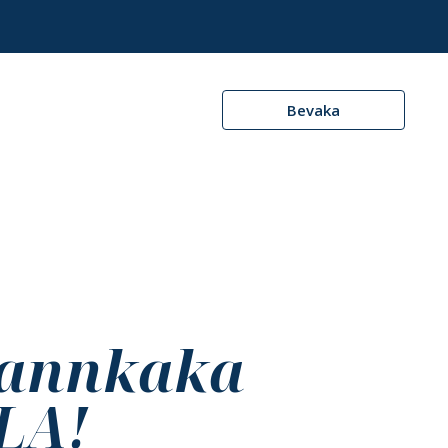
Bevaka
annkaka
LLA!