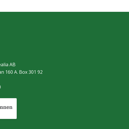
alia AB
n 160 A. Box 301 92
m
0