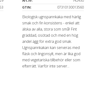
29
Art.nr:
142430
53
GTIN:
07310130013560
Ekologisk ugnspannkaka med härlig
smak och fin konsistens - enkel att
älska av alla, stora som små! Fint
gräddad, osötad och med en hög
andel ägg för extra god smak.
Ugnspannkakan kan serveras med
d
fläsk och lingonsylt, men är lika god
m
med vegetariska tillbehör eller som
efterrätt. Varför inte server...