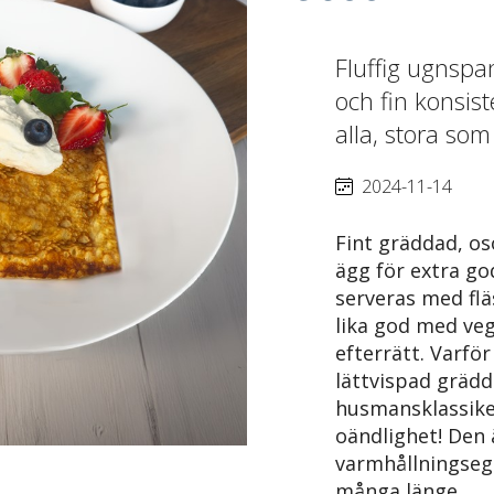
Fluffig ugnsp
och fin konsist
alla, stora so
2024-11-14
Fint gräddad, o
ägg för extra g
serveras med flä
lika god med veg
efterrätt. Varfö
lättvispad gräd
husmansklassiker
oändlighet! Den 
varmhållningseg
många länge.