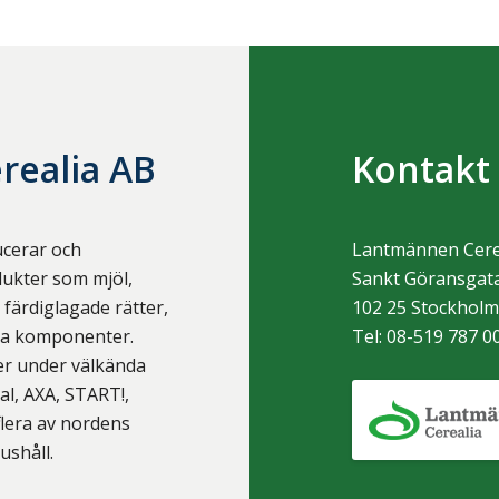
realia AB
Kontakt
ucerar och
Lantmännen Cere
ukter som mjöl,
Sankt Göransgata
färdiglagade rätter,
102 25
Stockhol
ska komponenter.
Tel:
08-519 787 0
ter under välkända
, AXA, START!,
flera av nordens
ushåll.