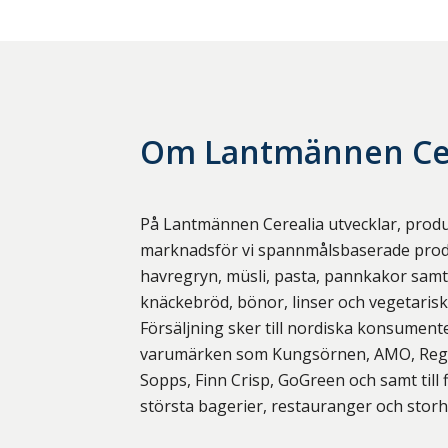
Om
Lantmännen Ce
På Lantmännen Cerealia utvecklar, prod
marknadsför vi spannmålsbaserade prod
havregryn, müsli, pasta, pannkakor samt 
knäckebröd, bönor, linser och vegetari
Försäljning sker till nordiska konsumen
varumärken som Kungsörnen, AMO, Regal
Sopps, Finn Crisp, GoGreen och samt till 
största bagerier, restauranger och storh