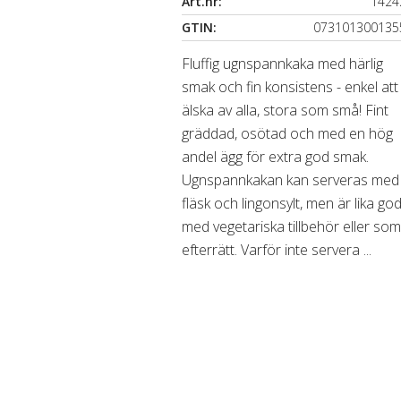
Art.nr:
1424
GTIN:
073101300135
Fluffig ugnspannkaka med härlig
smak och fin konsistens - enkel att
älska av alla, stora som små! Fint
gräddad, osötad och med en hög
andel ägg för extra god smak.
Ugnspannkakan kan serveras med
fläsk och lingonsylt, men är lika go
med vegetariska tillbehör eller so
efterrätt. Varför inte servera ...