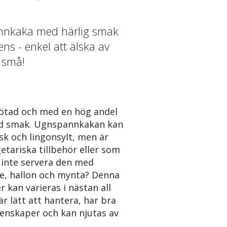
annkaka med härlig smak
ens - enkel att älska av
m små!
sötad och med en hög andel
od smak. Ugnspannkakan kan
sk och lingonsylt, men är
etariska tillbehör eller som
r inte servera den med
de, hallon och mynta? Denna
 kan varieras i nästan all
är lätt att hantera, har bra
enskaper och kan njutas av