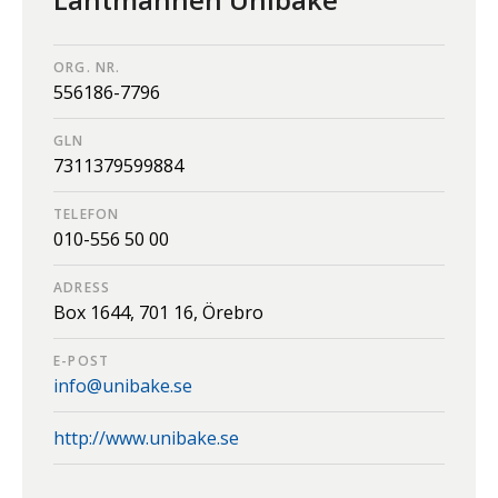
ORG. NR.
556186-7796
GLN
7311379599884
TELEFON
010-556 50 00
ADRESS
Box 1644,
701 16,
Örebro
E-POST
info@unibake.se
http://www.unibake.se