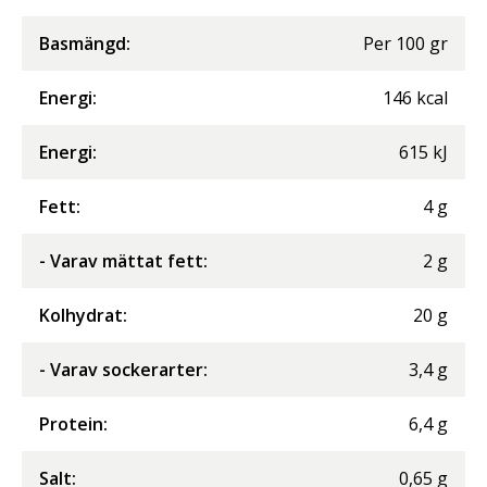
Basmängd:
Per
100
gr
Energi
:
146
kcal
Energi
:
615
kJ
Fett
:
4
g
- Varav mättat fett
:
2
g
Kolhydrat
:
20
g
- Varav sockerarter
:
3,4
g
Protein
:
6,4
g
Salt
:
0,65
g