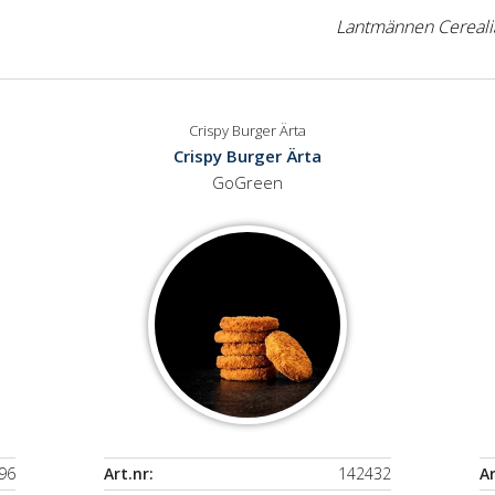
Lantmännen Cereali
Crispy Burger Ärta
Crispy Burger Ärta
GoGreen
96
Art.nr:
142432
Ar