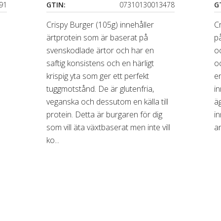
91
GTIN:
07310130013478
G
Crispy Burger (105g) innehåller
C
ärtprotein som är baserat på
på
svenskodlade ärtor och har en
o
a
saftig konsistens och en härligt
oc
krispig yta som ger ett perfekt
en
tuggmotstånd. De är glutenfria,
in
veganska och dessutom en källa till
äg
protein. Detta är burgaren för dig
i
som vill äta växtbaserat men inte vill
an
ko...