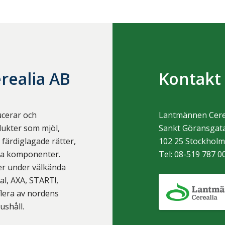
realia AB
Kontakt
ucerar och
Lantmännen Cere
ukter som mjöl,
Sankt Göransgata
färdiglagade rätter,
102 25
Stockhol
ska komponenter.
Tel:
08-519 787 0
ter under välkända
, AXA, START!,
flera av nordens
ushåll.