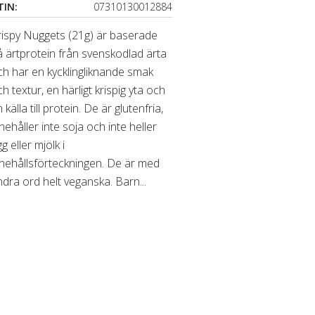
TIN:
07310130012884
rispy Nuggets (21g) är baserade
 ärtprotein från svenskodlad ärta
ch har en kycklingliknande smak
h textur, en härligt krispig yta och
 källa till protein. De är glutenfria,
nehåller inte soja och inte heller
g eller mjölk i
nnehållsförteckningen. De är med
dra ord helt veganska. Barn...