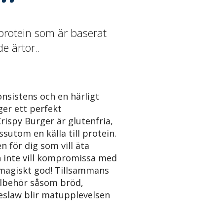
tprotein som är baserat
e ärtor..
konsistens och en härligt
ger ett perfekt
ispy Burger är glutenfria,
sutom en källa till protein.
n för dig som vill äta
 inte vill kompromissa med
magiskt god! Tillsammans
llbehör såsom bröd,
eslaw blir matupplevelsen