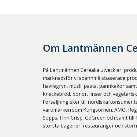
Om
Lantmännen Ce
På Lantmännen Cerealia utvecklar, prod
marknadsför vi spannmålsbaserade prod
havregryn, müsli, pasta, pannkakor samt 
knäckebröd, bönor, linser och vegetari
Försäljning sker till nordiska konsumen
varumärken som Kungsörnen, AMO, Regal
Sopps, Finn Crisp, GoGreen och samt till 
största bagerier, restauranger och storh