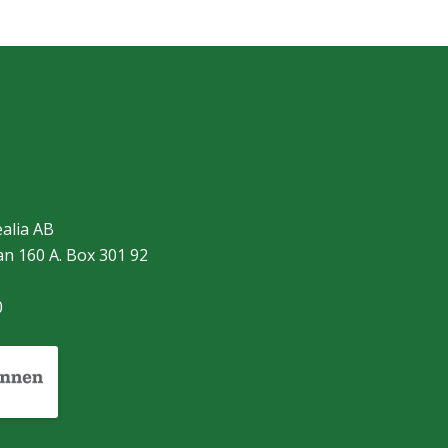
alia AB
n 160 A. Box 301 92
m
0