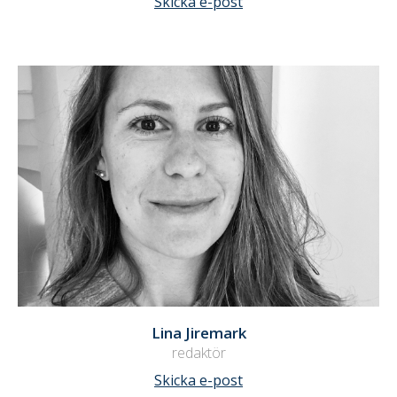
Skicka e-post
Lina Jiremark
redaktör
Skicka e-post