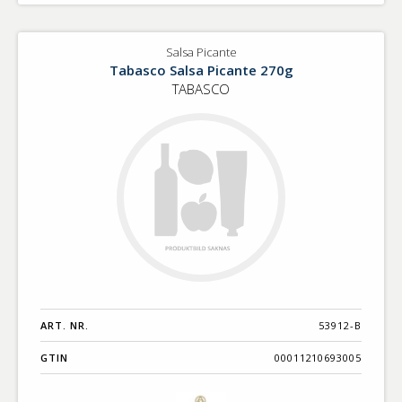
Salsa Picante
Tabasco Salsa Picante 270g
TABASCO
ART. NR.
53912-B
GTIN
00011210693005