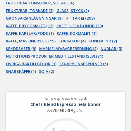
FRUKT/BÄR KONSERVER, SÖTADE (6)
FRUKT/BÄR, TORKADE (3)
GLASS, STYCK (2)
GRÖNSAKSINLÄGGNINGAR (8)
HITTAR EJ (203)
KAFFE, BRYGGMALET (12)
KAFFE, HELA BÖNOR (20)
KAFFE, KAPSLAR/PODS (1)
KAFFE, KOKMALET (1)
KAFFE, MASKINBRYGG (19)
KEX/KAKOR (4)
KONFEKTYR (2)
KRYDDSÅSER (9)
MARMELAD/BÄRBEREDNING (2)
NUDLAR (3)
NUTRITIONSPRODUKTER MED TILLSTÅND (SLV) (21)
ÖVRIGA BAKTILLBEHÖR (1)
SENAP/SENAPSPULVER (5)
SNABBKAFFE (1)
SOJA (2)
Kaffe espresso ekologisk
Chefs Blend Espresso hela bönor
ARVID NORDQUIST