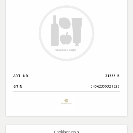
ART. NR.
31333-B
GTIN
04062300321526
Chokladrussin