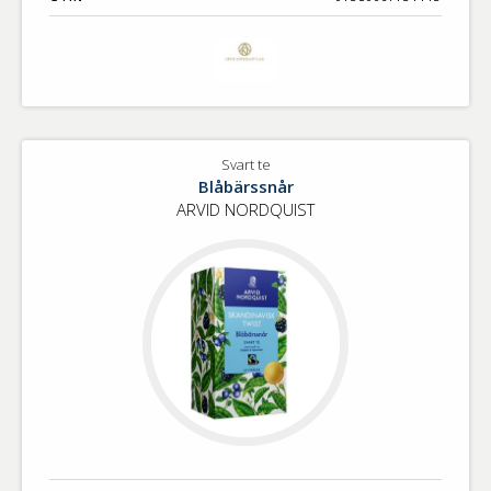
Svart te
Blåbärssnår
ARVID NORDQUIST