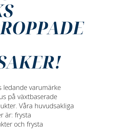
KS
PROPPADE
SAKER!
ds ledande varumärke
s på växtbaserade
ukter. Våra huvudsakliga
 är: frysta
ter och frysta