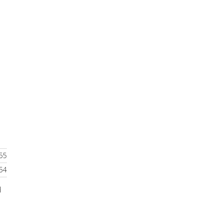
55
54
d