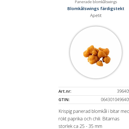
Panerade blomkålswings
Blomkålswings färdigstekt
Apetit
Art.nr:
39640
GTIN:
064301049640
Krispig panerad blomkål i bitar me
rökt paprika och chili. Bitarnas
storlek ca 25 - 35 mm