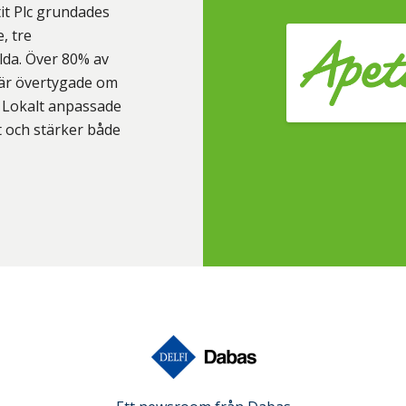
tit Plc grundades
, tre
lda. Över 80% av
i är övertygade om
. Lokalt anpassade
t och stärker både