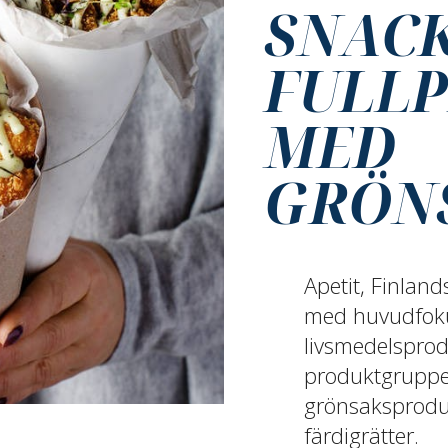
SNAC
FULL
MED
GRÖN
Apetit, Finlan
med huvudfoku
livsmedelsprod
produktgrupper
grönsaksproduk
färdigrätter.