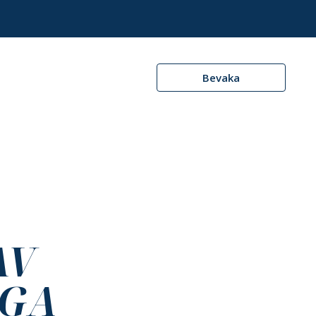
Bevaka
AV
IGA