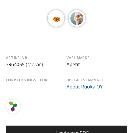
ARTIKELNR
VARUMÄRKE
3964055
(Mellan)
Apetit
FÖRPACKNINGSSTORL.
UPPGIFTSLÄMNARE
Apetit Ruoka OY
Ladda ned PDF