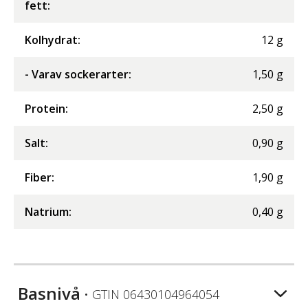
fett
:
Kolhydrat
:
12
g
- Varav sockerarter
:
1,50
g
Protein
:
2,50
g
Salt
:
0,90
g
Fiber
:
1,90
g
Natrium
:
0,40
g
Basnivå
• GTIN
06430104964054