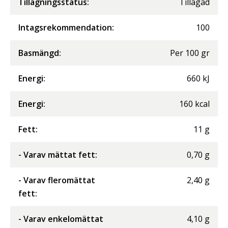
Tillagningsstatus:
Tillagad
Intagsrekommendation:
100
Basmängd:
Per
100
gr
Energi
:
660
kJ
Energi
:
160
kcal
Fett
:
11
g
- Varav mättat fett
:
0,70
g
- Varav fleromättat
2,40
g
fett
:
- Varav enkelomättat
4,10
g