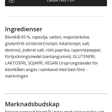
Ingredienser
Blomkål 65 %, rapsolja, vatten, majsstärkelse,
glutenfritt ströbröd (rismjöl, kikärtsmjöl, salt,
dextros), joderat salt, rökt paprika, cayennepeppar,
förtjockningsmedel (xantangummi). GLUTENFRI,
LAKTOSFRI, SOJAFRI, VEGAN Ursprungslandet för
blomkålen anges i samband med bäst före -
märkningen
Marknadsbudskap
Krispig panerad blomkål i bitar med rökt paprika och