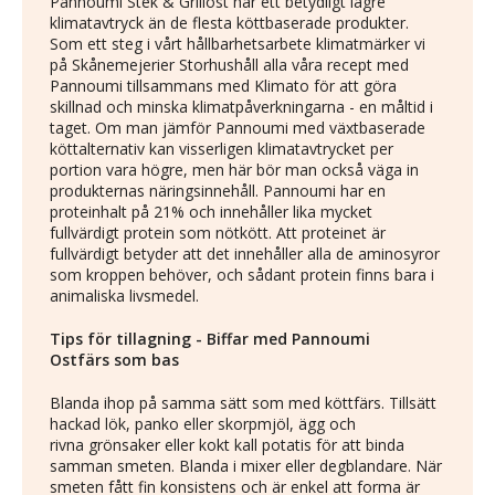
Pannoumi Stek & Grillost har ett betydligt lägre
klimatavtryck än de flesta köttbaserade produkter.
Som ett steg i vårt hållbarhetsarbete klimatmärker vi
på Skånemejerier Storhushåll alla våra recept med
Pannoumi tillsammans med Klimato för att göra
skillnad och minska klimatpåverkningarna - en måltid i
taget. Om man jämför Pannoumi med växtbaserade
köttalternativ kan visserligen klimatavtrycket per
portion vara högre, men här bör man också väga in
produkternas näringsinnehåll. Pannoumi har en
proteinhalt på 21% och innehåller lika mycket
fullvärdigt protein som nötkött. Att proteinet är
fullvärdigt betyder att det innehåller alla de aminosyror
som kroppen behöver, och sådant protein finns bara i
animaliska livsmedel.
Tips för tillagning - Biffar med Pannoumi
Ostfärs som bas
Blanda ihop på samma sätt som med köttfärs. Tillsätt
hackad lök, panko eller skorpmjöl, ägg och
rivna grönsaker eller kokt kall potatis för att binda
samman smeten. Blanda i mixer eller degblandare. När
smeten fått fin konsistens och är enkel att forma är