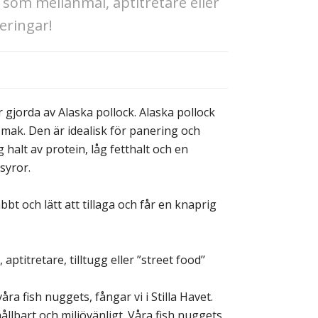
som mellanmål, aptitretare eller
eringar!
gjorda av Alaska pollock. Alaska pollock
 smak. Den är idealisk för panering och
g halt av protein, låg fetthalt och en
syror.
bt och lätt att tillaga och får en knaprig
titretare, tilltugg eller ”street food’’
ra fish nuggets, fångar vi i Stilla Havet.
ållbart och miljövänligt. Våra fish nuggets