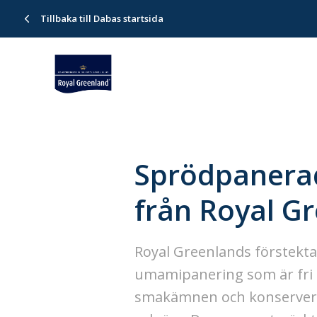
Tillbaka till Dabas startsida
Sprödpanerad
från Royal G
Royal Greenlands förstekta
umamipanering som är fri f
smakämnen och konserverin