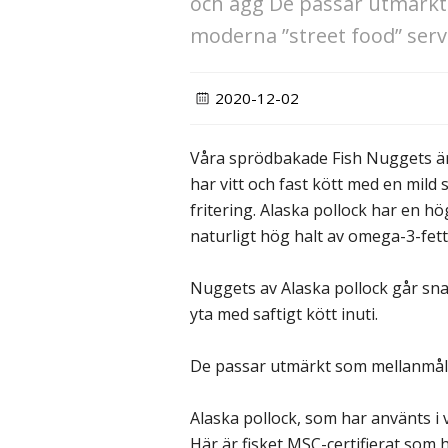
och ägg De passar utmärkt 
moderna ”street food” serv
2020-12-02
Våra sprödbakade Fish Nuggets är 
har vitt och fast kött med en mild
fritering. Alaska pollock har en hö
naturligt hög halt av omega-3-fett
Nuggets av Alaska pollock går snab
yta med saftigt kött inuti.
De passar utmärkt som mellanmål, ap
Alaska pollock, som har använts i vå
Här är fisket MSC-certifierat som h