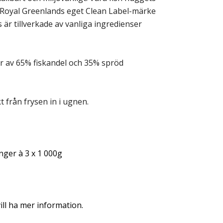
 Royal Greenlands eget Clean Label-märke
s är tillverkade av vanliga ingredienser
 av 65% fiskandel och 35% spröd
t från frysen in i ugnen.
nger à 3 x 1 000g
ll ha mer information.