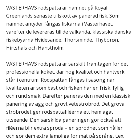
VÄSTERHAVS rödspätta är namnet på Royal
Greenlands senaste tillskott av panerad fisk. Som
namnet antyder fångas fiskarna i Västerhavet,
varefter de levereras till de välkända, klassiska danska
fiskebyarna Hvidesande, Thorsminde, Thyborøn,
Hirtshals och Hanstholm.
VÄSTERHAVS rödspätta är särskilt framtagen för det
professionella köket, där hög kvalitet och hantverk
står i centrum. Rödspättan fångas i säsong när
kvaliteten är som bäst och fisken har en frisk, fyllig
och rund smak. Därefter paneras den med en klassisk
panering av ägg och grovt veteströbröd. Det grova
ströbrödet ger rödspättafiléerna ett hemlagat
utseende. Den särskilda paneringen gör också att
filéerna blir extra spröda – en sprödhet som håller
och gör dem extra lämpliga för mat på språng, t.ex.