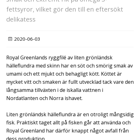
fettsyror, vilket gör den till en eftersökt
delikatess
2020-06-03
Royal Greenlands
ryggfilé av liten grönländsk
hälleflundra med skinn har en söt och smörig smak av
umami och ett mjukt och behagligt kött. Köttet är
mycket vitt och smaken är fullt utvecklad tack vare den
långsamma tillväxten i de iskalla vattnen i
Nordatlanten och Norra ishavet.
Liten grönländsk hälleflundra är en otroligt mångsidig
fisk. Praktiskt taget allt på fisken går att använda och
Royal Greenland har därför knappt något avfall från
dess produktion.