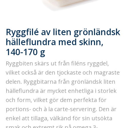
Ryggfilé av liten grönländsk
hälleflundra med skinn,
140-170 g
Ryggbiten skärs ut från filéns ryggdel,
vilket också är den tjockaste och magraste
delen. Ryggbitarna från grönländsk liten
hälleflundra är mycket enhetliga i storlek
och form, vilket gör dem perfekta för
portions- och à la carte-servering. Den är
enkel att tillaga, välkänd för sin utsökta
smak och extremt rik på omega 3-