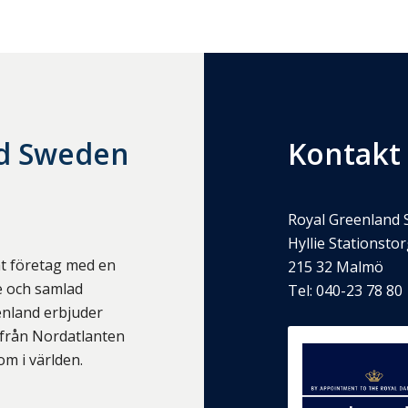
nd Sweden
Kontakt
Royal Greenland
Hyllie Stationsto
at företag med en
215 32
Malmö
 och samlad
Tel:
040-23 78 80
eenland erbjuder
 från Nordatlanten
om i världen.