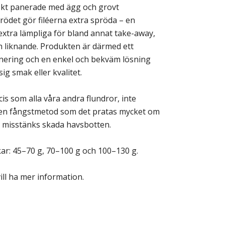
iskt panerade med ägg och grovt
rödet gör filéerna extra spröda – en
xtra lämpliga för bland annat take-away,
ch liknande. Produkten är därmed ett
panering och en enkel och bekväm lösning
g smak eller kvalitet.
is som alla våra andra flundror, inte
 en fångstmetod som det pratas mycket om
 misstänks skada havsbotten.
lekar: 45–70 g, 70–100 g och 100–130 g.
ll ha mer information.