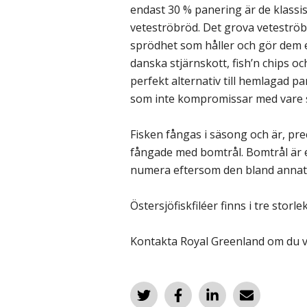
endast 30 % panering är de klass
veteströbröd. Det grova veteströb
sprödhet som håller och gör dem e
danska stjärnskott, fish’n chips o
perfekt alternativ till hemlagad 
som inte kompromissar med vare si
Fisken fångas i säsong och är, prec
fångade med bomtrål. Bomtrål är
numera eftersom den bland annat
Östersjöfiskfiléer finns i tre stor
Kontakta Royal Greenland om du vi