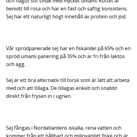
och något söt smak med mycket umami. Köttet är
benvitt till rosa och har en fast och saftig konsistens.
Sej har ett naturligt högt innehåll av protein och jod.
Vår sprödpanerade sej har en fiskandel på 65% och en
spröd umami panering på 35% och är fri från laktos
och ägg.
Sej är ett bra alternativ till torsk som är lätt att arbeta
med och att tillaga. De tillagas enkelt och snabbt
direkt från frysen in i ugnen.
Sej fångas i Nordatlantens iskalla, rena vatten och
kommer från ett hållbart och miljövänligt fiske och är