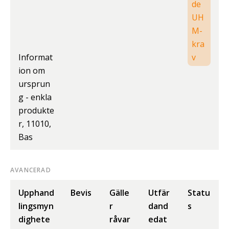
de
UH
M-
kra
Informat
v
ion om
ursprun
g - enkla
produkte
r, 11010,
Bas
AVANCERAD
Upphand
Bevis
Gälle
Utfär
Statu
lingsmyn
r
dand
s
dighete
råvar
edat