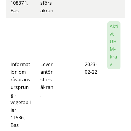
10887:1,
sförs
Bas
äkran
Akti
vt
UH
M-
kra
Informat
Lever
2023-
v
ion om
antör
02-22
råvarans
sförs
ursprun
äkran
g -
.
vegetabil
ier,
11536,
Bas