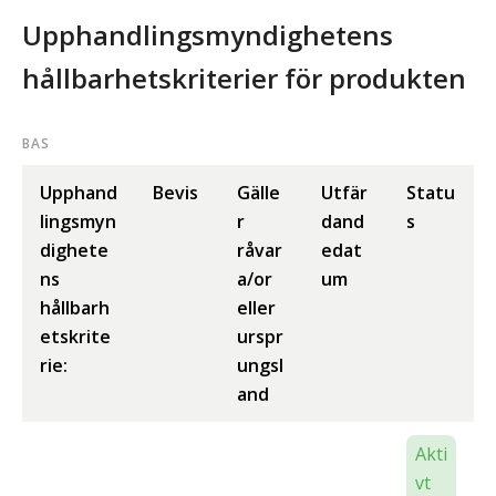
Upphandlingsmyndighetens
hållbarhetskriterier för produkten
BAS
Upphand
Bevis
Gälle
Utfär
Statu
lingsmyn
r
dand
s
dighete
råvar
edat
ns
a/or
um
hållbarh
eller
etskrite
urspr
rie:
ungsl
and
Akti
vt