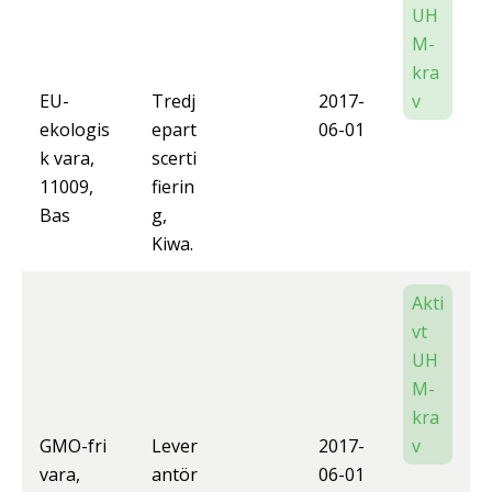
UH
M-
kra
EU-
Tredj
2017-
v
ekologis
epart
06-01
k vara,
scerti
11009,
fierin
Bas
g,
Kiwa.
Akti
vt
UH
M-
kra
GMO-fri
Lever
2017-
v
vara,
antör
06-01