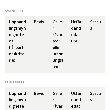
AVANCERAD
Upphand
Bevis
Gälle
Utfär
Statu
lingsmyn
r
dand
s
dighete
råvar
edat
ns
a/or
um
hållbarh
eller
etskrite
urspr
rie:
ungsl
and
SPJUTSPETS
Upphand
Bevis
Gälle
Utfär
Statu
lingsmyn
r
dand
s
dighete
råvar
edat