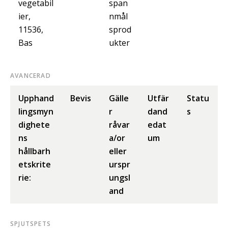
vegetabil
span
ier,
nmål
11536,
sprod
Bas
ukter
AVANCERAD
Upphand
Bevis
Gälle
Utfär
Statu
lingsmyn
r
dand
s
dighete
råvar
edat
ns
a/or
um
hållbarh
eller
etskrite
urspr
rie:
ungsl
and
SPJUTSPETS