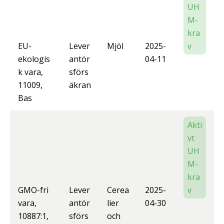
UH
M-
kra
EU-
Lever
Mjöl
2025-
v
ekologis
antör
04-11
k vara,
sförs
11009,
äkran
Bas
Akti
vt
UH
M-
kra
GMO-fri
Lever
Cerea
2025-
v
vara,
antör
lier
04-30
10887:1,
sförs
och