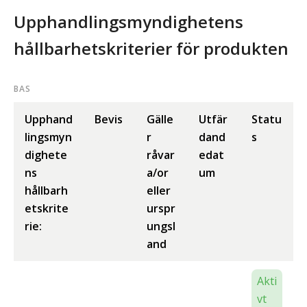
Upphandlingsmyndighetens
hållbarhetskriterier för produkten
BAS
Upphand
Bevis
Gälle
Utfär
Statu
lingsmyn
r
dand
s
dighete
råvar
edat
ns
a/or
um
hållbarh
eller
etskrite
urspr
rie:
ungsl
and
Akti
vt