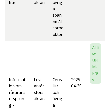
Bas
äkran
övrig
a
span
nmål
sprod
ukter
Akti
vt
UH
M-
kra
Informat
Lever
Cerea
2025-
v
ion om
antör
lier
04-30
råvarans
sförs
och
ursprun
äkran
övrig
g -
a