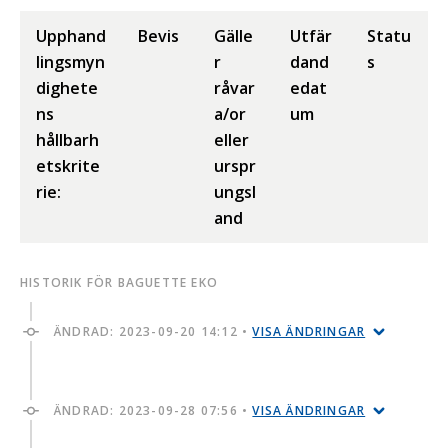
Upphand
Bevis
Gälle
Utfär
Statu
lingsmyn
r
dand
s
dighete
råvar
edat
ns
a/or
um
hållbarh
eller
etskrite
urspr
rie:
ungsl
and
HISTORIK FÖR BAGUETTE EKO
ÄNDRAD:
2023-09-20 14:12
•
VISA ÄNDRINGAR
ÄNDRAD:
2023-09-28 07:56
•
VISA ÄNDRINGAR