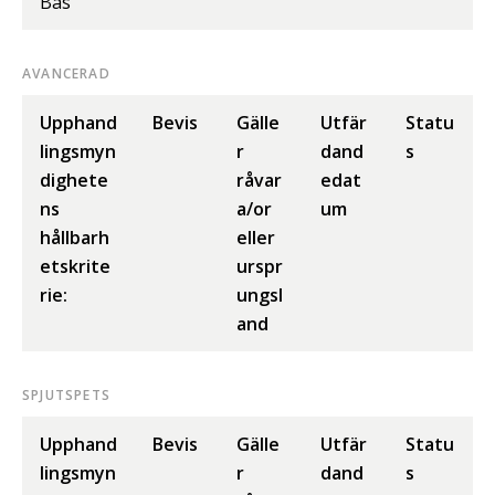
Bas
AVANCERAD
Upphand
Bevis
Gälle
Utfär
Statu
lingsmyn
r
dand
s
dighete
råvar
edat
ns
a/or
um
hållbarh
eller
etskrite
urspr
rie:
ungsl
and
SPJUTSPETS
Upphand
Bevis
Gälle
Utfär
Statu
lingsmyn
r
dand
s