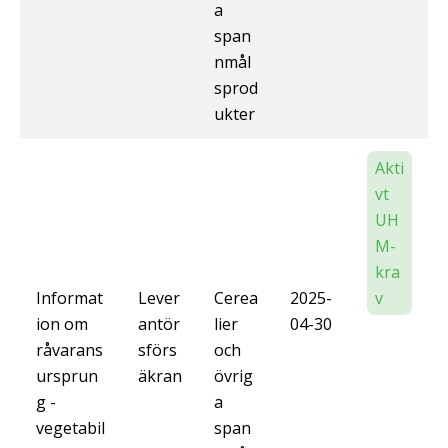
a
span
nmål
sprod
ukter
Akti
vt
UH
M-
kra
Informat
Lever
Cerea
2025-
v
ion om
antör
lier
04-30
råvarans
sförs
och
ursprun
äkran
övrig
g -
a
vegetabil
span