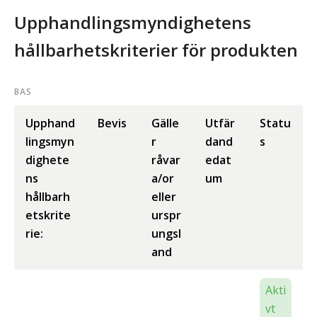
Upphandlingsmyndighetens
hållbarhetskriterier för produkten
BAS
Upphand
Bevis
Gälle
Utfär
Statu
lingsmyn
r
dand
s
dighete
råvar
edat
ns
a/or
um
hållbarh
eller
etskrite
urspr
rie:
ungsl
and
Akti
vt