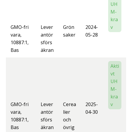
UH
M-
kra
GMO-fri
Lever
Grön
2024-
v
vara,
antör
saker
05-28
10887:1,
sförs
Bas
äkran
Akti
vt
UH
M-
kra
GMO-fri
Lever
Cerea
2025-
v
vara,
antör
lier
04-30
10887:1,
sförs
och
Bas
äkran
övrig