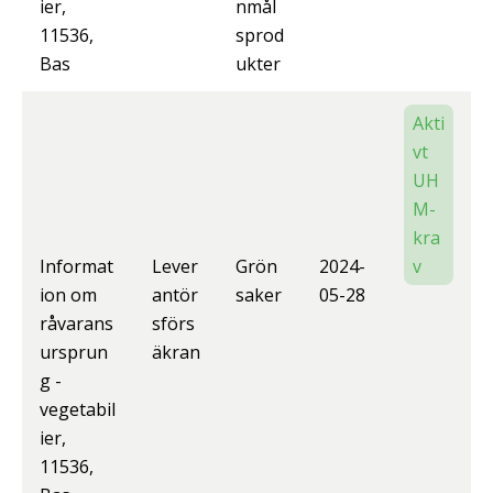
ier,
nmål
11536,
sprod
Bas
ukter
Akti
vt
UH
M-
kra
Informat
Lever
Grön
2024-
v
ion om
antör
saker
05-28
råvarans
sförs
ursprun
äkran
g -
vegetabil
ier,
11536,