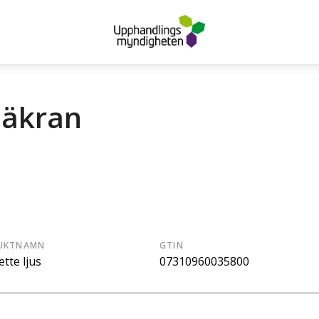
säkran
UKTNAMN
GTIN
tte ljus
07310960035800