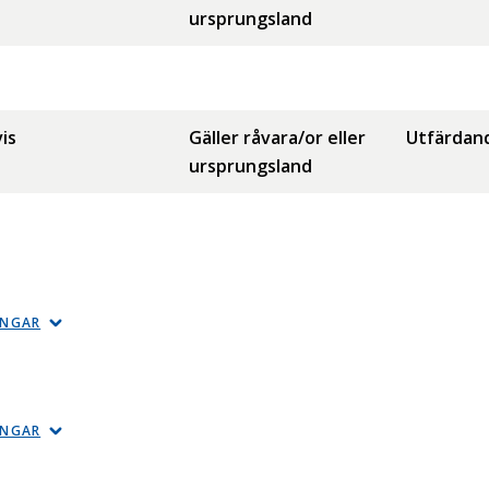
ursprungsland
is
Gäller råvara/or eller
Utfärdan
ursprungsland
INGAR
INGAR