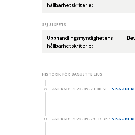
hållbarhetskriterie:
SPJUTSPETS
Upphandlingsmyndighetens
Bev
hållbarhetskriterie:
HISTORIK FÖR BAGUETTE LJUS
ÄNDRAD:
2020-09-23 08:50
•
VISA ÄNDR
ÄNDRAD:
2020-09-29 13:36
•
VISA ÄNDR