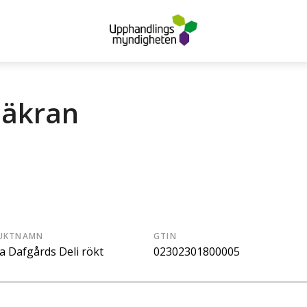
säkran
UKTNAMN
GTIN
a Dafgårds Deli rökt
02302301800005