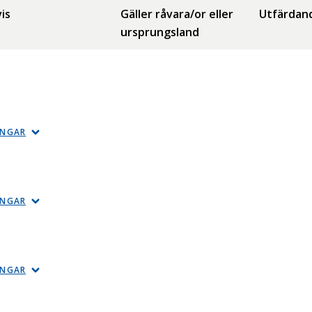
is
Gäller råvara/or eller
Utfärdan
ursprungsland
INGAR
INGAR
INGAR