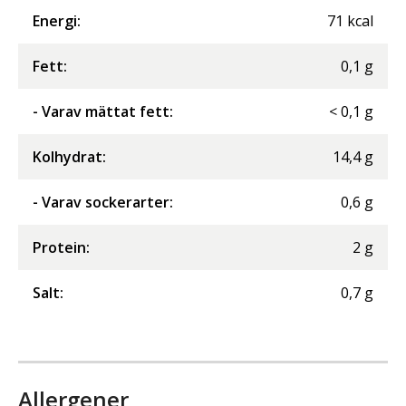
Energi
:
71
kcal
Fett
:
0,1
g
- Varav mättat fett
:
<
0,1
g
Kolhydrat
:
14,4
g
- Varav sockerarter
:
0,6
g
Protein
:
2
g
Salt
:
0,7
g
Allergener