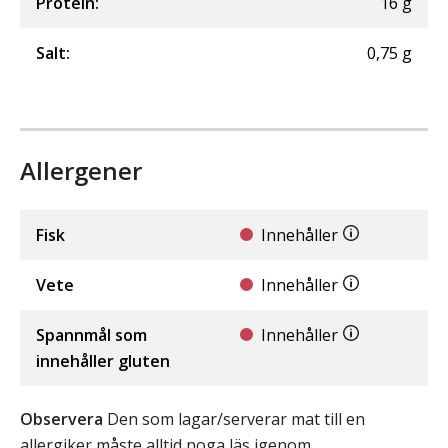
Protein
:
16
g
Salt
:
0,75
g
Allergener
Fisk
Innehåller
Vete
Innehåller
Spannmål som
Innehåller
innehåller gluten
Observera
Den som lagar/serverar mat till en
allergiker måste alltid noga läs igenom