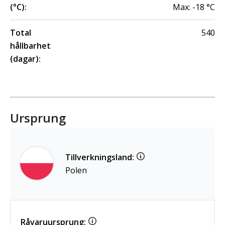
(°C):
Max:
-18
°C
Total
540
hållbarhet
(dagar):
Ursprung
Tillverkningsland:
Polen
Råvaruursprung: