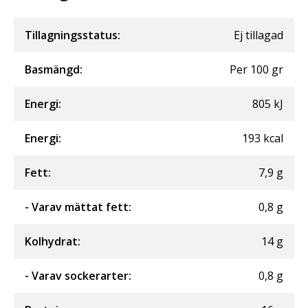
Tillagningsstatus:
Ej tillagad
Basmängd:
Per
100
gr
Energi
:
805
kJ
Energi
:
193
kcal
Fett
:
7,9
g
- Varav mättat fett
:
0,8
g
Kolhydrat
:
14
g
- Varav sockerarter
:
0,8
g