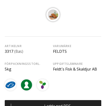
ARTIKELNR
VARUMÄRKE
3317
(Bas)
FELDTS
FÖRPACKNINGSSTORL.
UPPGIFTSLÄMNARE
5kg
Feldt´s Fisk & Skaldjur AB
Ladda ned PDF