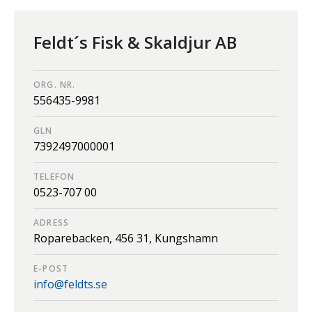
Feldt´s Fisk & Skaldjur AB
ORG. NR.
556435-9981
GLN
7392497000001
TELEFON
0523-707 00
ADRESS
Roparebacken,
456 31,
Kungshamn
E-POST
info@feldts.se