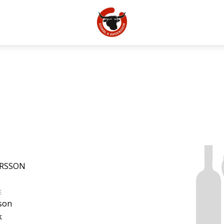
ERSSON
E
son
k