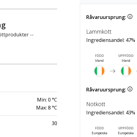
Råvaruursprung:
ng
Lammkött
öttprodukter --
Ingrediensandel:
47
%
FÖDD
UPPFÖDD
Irland
Irland
Råvaruursprung:
Min:
0
°C
Nötkött
Max:
8
°C
Ingrediensandel:
43
%
30
FÖDD
UPPFÖDD
Europeiska
Europeiska