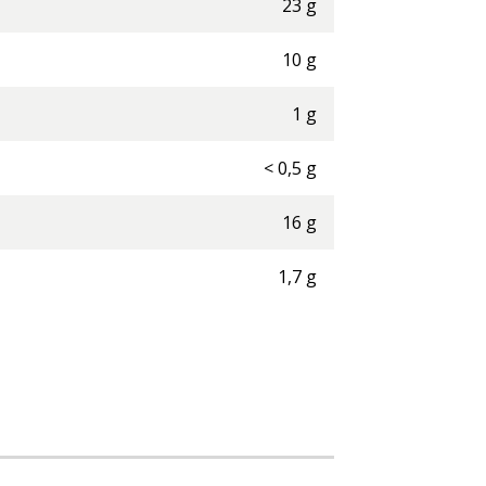
23
g
10
g
1
g
<
0,5
g
16
g
1,7
g