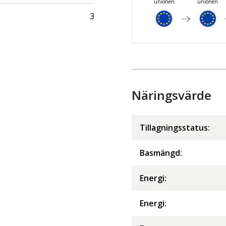
unionen
unionen
3
Näringsvärde
Tillagningsstatus:
Basmängd:
Energi
:
Energi
: