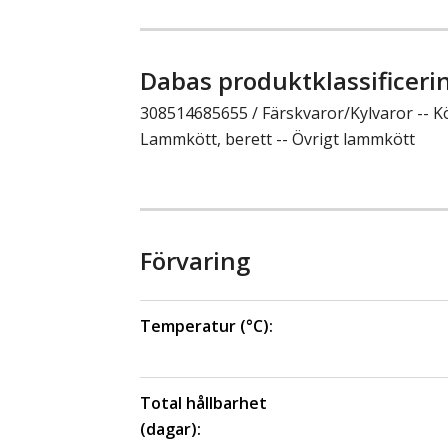
Dabas produktklassificeri
308514685655 / Färskvaror/Kylvaror -- K
Lammkött, berett -- Övrigt lammkött
Förvaring
Temperatur (°C):
Total hållbarhet
(dagar):