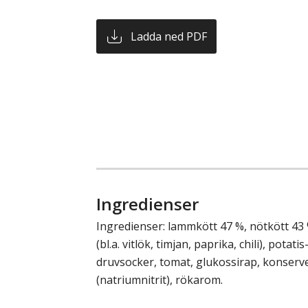
Ladda ned PDF
Ingredienser
Ingredienser: lammkött 47 %, nötkött 43 %
(bl.a. vitlök, timjan, paprika, chili), potatis
druvsocker, tomat, glukossirap, konser
(natriumnitrit), rökarom.