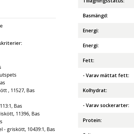
Tillagningsstatus:
Basmängd:
ge
Energi
:
riterier:
Energi
:
Fett
:
s
jutspets
- Varav mättat fett
:
Bas
tt , 11527, Bas
Kolhydrat
:
- Varav sockerarter
:
113:1, Bas
iskött, 11396, Bas
Protein
:
as
- griskött, 10439:1, Bas