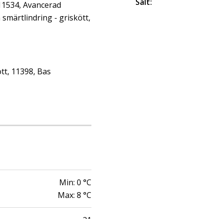
Salt
:
 11534, Avancerad
märtlindring - griskött,
tt, 11398, Bas
Min:
0
°C
Max:
8
°C