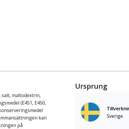
Ursprung
 salt, maltodextrin,
ingsmedel (E451, E450,
Tillverkni
, konserveringsmedel
Sverige
sammansättningen kan
ckningen på