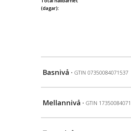
Total hållbarhet
(dagar):
Basnivå
• GTIN
07350084071537
Mellannivå
• GTIN
17350084071