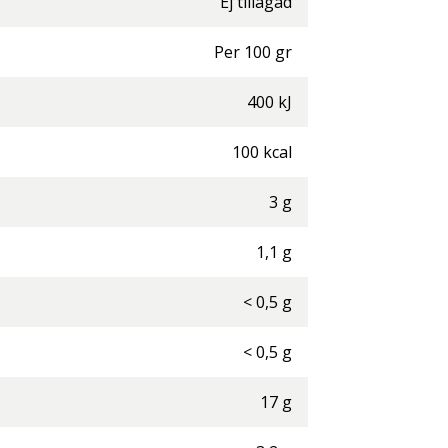
Ej tillagad
Per
100
gr
400
kJ
100
kcal
3
g
1,1
g
<
0,5
g
<
0,5
g
17
g