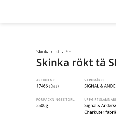
Skinka rökt tä SE
Skinka rökt tä S
ARTIKELNR
VARUMÄRKE
17466
(Bas)
SIGNAL & AND
FÖRPACKNINGSSTORL.
UPPGIFTSLÄMNAR
2500g
Signal & Anders
Charkuterifabri