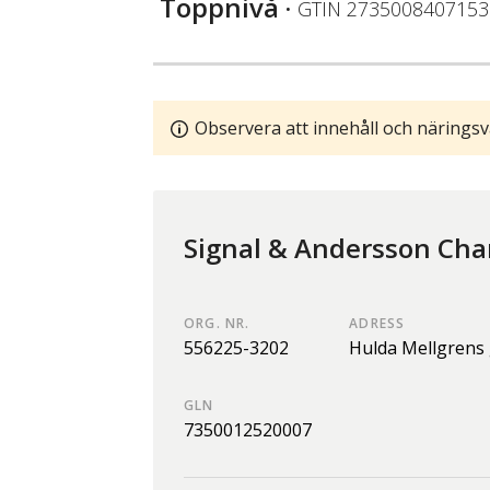
Toppnivå
• GTIN
2735008407153
Observera att innehåll och näringsv
Signal & Andersson Cha
ORG. NR.
ADRESS
556225-3202
Hulda Mellgrens 
GLN
7350012520007