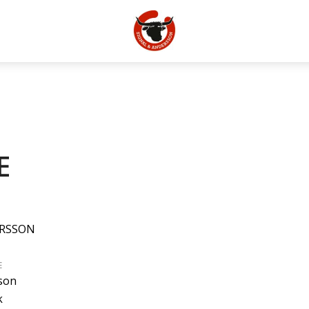
E
ERSSON
E
son
k