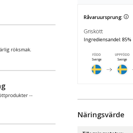
Råvaruursprung:
Griskött
Ingrediensandel:
85
%
ärlig röksmak.
FÖDD
UPPFÖDD
Sverige
Sverige
ng
öttprodukter --
Näringsvärde