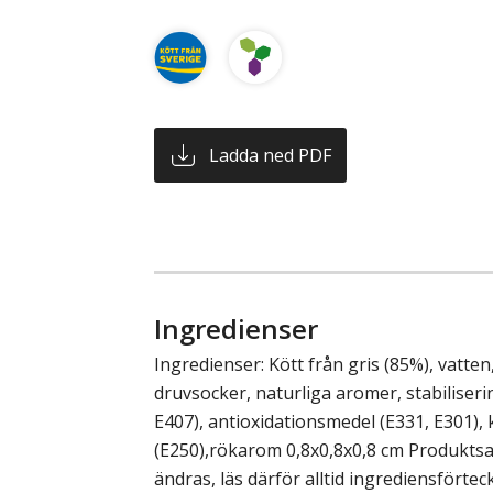
Ladda ned PDF
Ingredienser
Ingredienser: Kött från gris (85%), vatten,
druvsocker, naturliga aromer, stabiliser
E407), antioxidationsmedel (E331, E301)
(E250),rökarom 0,8x0,8x0,8 cm Produkt
ändras, läs därför alltid ingrediensförte