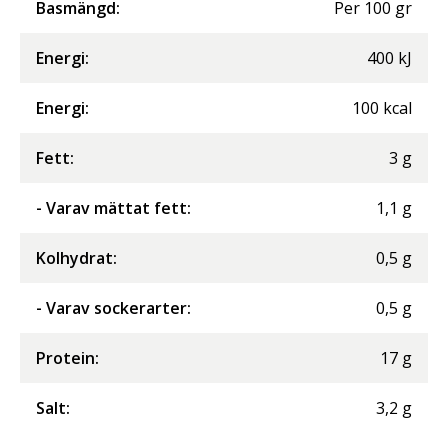
Basmängd:
Per
100
gr
Energi
:
400
kJ
Energi
:
100
kcal
Fett
:
3
g
- Varav mättat fett
:
1,1
g
Kolhydrat
:
0,5
g
- Varav sockerarter
:
0,5
g
Protein
:
17
g
Salt
:
3,2
g