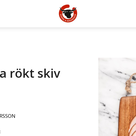
 rökt skiv
ERSSON
E