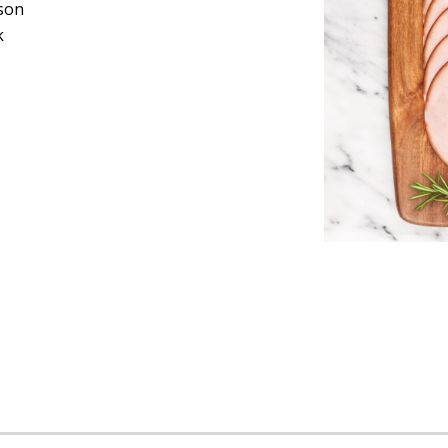
son
k