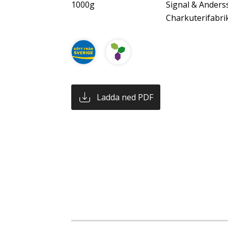
1000g
Signal & Anders
Charkuterifabri
Ladda ned PDF