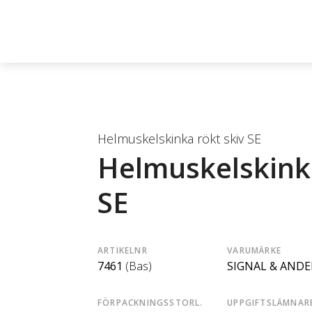
Helmuskelskinka rökt skiv SE
Helmuskelskinka
SE
ARTIKELNR
VARUMÄRKE
7461
(Bas)
SIGNAL & AND
FÖRPACKNINGSSTORL.
UPPGIFTSLÄMNAR