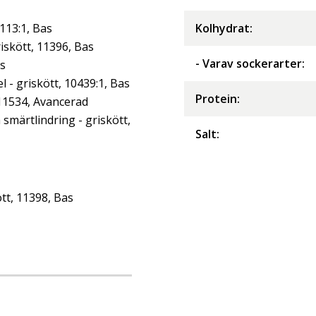
113:1, Bas
Kolhydrat
:
iskött, 11396, Bas
- Varav sockerarter
:
as
- griskött, 10439:1, Bas
Protein
:
 11534, Avancerad
märtlindring - griskött,
Salt
:
tt, 11398, Bas