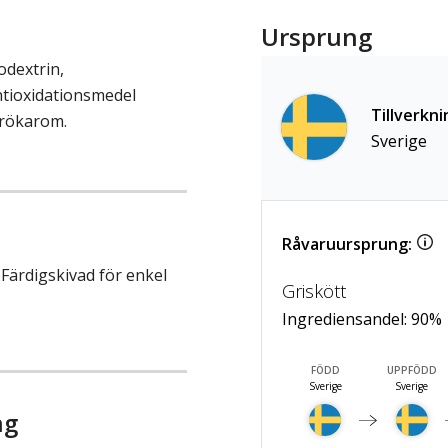
Ursprung
odextrin,
antioxidationsmedel
Tillverkni
 rökarom.
Sverige
Råvaruursprung:
 Färdigskivad för enkel
Griskött
Ingrediensandel:
90
%
FÖDD
UPPFÖDD
Sverige
Sverige
ng