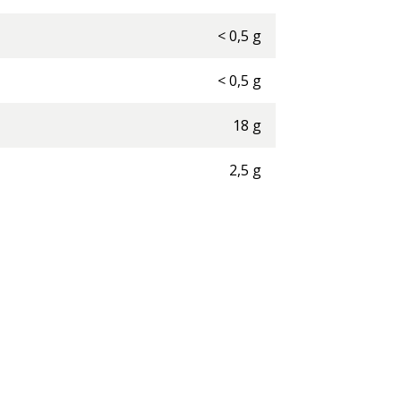
<
0,5
g
<
0,5
g
18
g
2,5
g