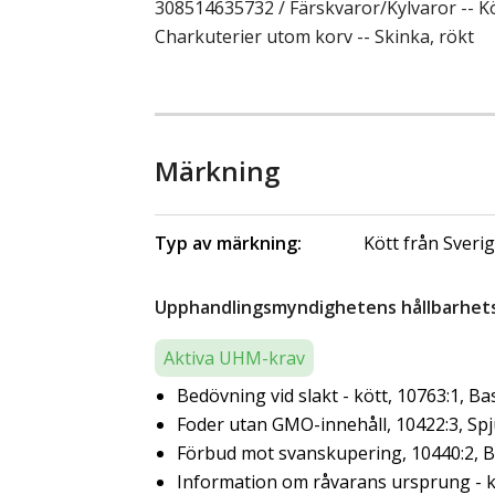
308514635732 / Färskvaror/Kylvaror -- K
Charkuterier utom korv -- Skinka, rökt
Märkning
Typ av märkning:
Kött från Sveri
Upphandlingsmyndighetens hållbarhetsk
Aktiva UHM-krav
Bedövning vid slakt - kött, 10763:1, Ba
Foder utan GMO-innehåll, 10422:3, Sp
Förbud mot svanskupering, 10440:2, 
Information om råvarans ursprung - kö