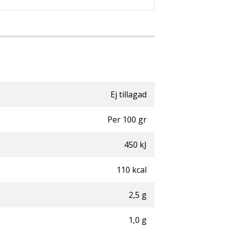
Ej tillagad
Per
100
gr
450
kJ
110
kcal
2,5
g
1,0
g