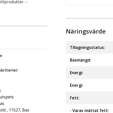
öttprodukter --
Näringsvärde
Tillagningsstatus:
ge
Basmängd:
riterier:
Energi
:
Energi
:
s
jutspets
Fett
:
Bas
tt , 11527, Bas
- Varav mättat fett
: