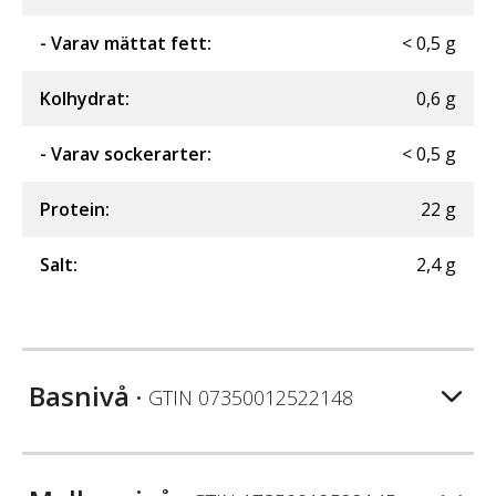
- Varav mättat fett
:
<
0,5
g
Kolhydrat
:
0,6
g
- Varav sockerarter
:
<
0,5
g
Protein
:
22
g
Salt
:
2,4
g
Basnivå
• GTIN
07350012522148