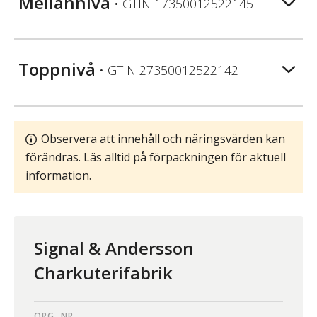
Mellannivå
• GTIN
17350012522145
Toppnivå
• GTIN
27350012522142
Observera att innehåll och näringsvärden kan
förändras. Läs alltid på förpackningen för aktuell
information.
Signal & Andersson
Charkuterifabrik
ORG. NR.