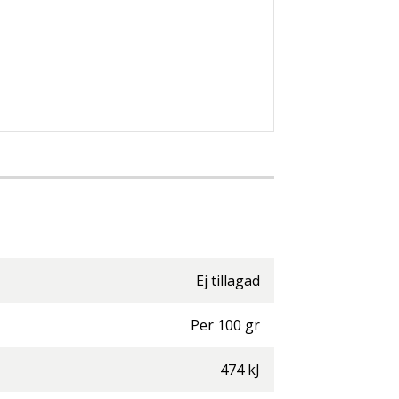
Ej tillagad
Per
100
gr
474
kJ