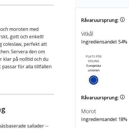
Råvaruursprung:
n och moroten med
Vitkål
skt, gott och enkelt!
Ingrediensandel:
54
%
 coleslaw, perfekt att
nchen. Servera den om
PLATS FÖR
är klar på nolltid och du
ODLING
 passar för alla tillfällen
Europeiska
unionen
Råvaruursprung:
ng
Morot
Ingrediensandel:
18
%
sbaserade sallader --