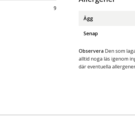
9
Ägg
Senap
Observera
Den som lagar
alltid noga läs igenom 
där eventuella allergene