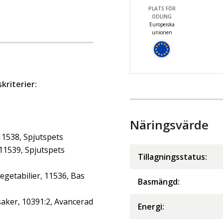
PLATS FÖR
ODLING
Europeiska
unionen
riterier:
Näringsvärde
11538, Spjutspets
 11539, Spjutspets
Tillagningsstatus:
getabilier, 11536, Bas
Basmängd:
aker, 10391:2, Avancerad
Energi
: