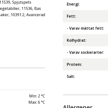
 11539, Spjutspets
Energi
:
getabilier, 11536, Bas
aker, 10391:2, Avancerad
Fett
:
- Varav mättat fett
:
Kolhydrat
:
- Varav sockerarter
:
Protein
:
Salt
:
Min:
2
°C
Max:
6
°C
Allergener