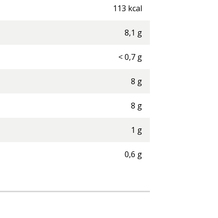
113
kcal
8,1
g
<
0,7
g
8
g
8
g
1
g
0,6
g