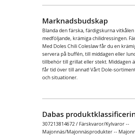
Marknadsbudskap
Blanda den färska, färdigskurna vitkåle
medföljande, krämiga chilidressingen. Fär
Med Doles Chili Coleslaw får du en krämig
servera på buffén, till middagen eller lu
tillbehör till grillat eller stekt. Middagen 
får tid över till annat! Vårt Dole-sortiment
och situationer.
Dabas produktklassificeri
307213814672 / Färskvaror/Kylvaror --
Majonnäs/Majonnäsprodukter -- Majonnä