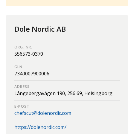
Dole Nordic AB
ORG. NR.
556573-0370
GLN
7340007900006
ADRESS
Långebergavägen 190,
256 69,
Helsingborg
E-POST
chefscut@dolenordic.com
https://dolenordic.com/