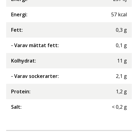
Energi
:
57
kcal
Fett
:
0,3
g
- Varav mättat fett
:
0,1
g
Kolhydrat
:
11
g
- Varav sockerarter
:
2,1
g
Protein
:
1,2
g
Salt
:
<
0,2
g