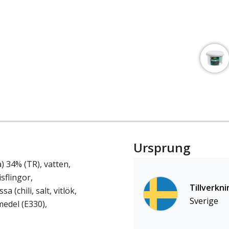
Ursprung
) 34% (TR), vatten,
sflingor,
Tillverkni
a (chili, salt, vitlök,
Sverige
edel (E330),