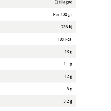
Ej tillagad
Per
100
gr
786
kJ
189
kcal
13
g
1,1
g
12
g
6
g
3,2
g