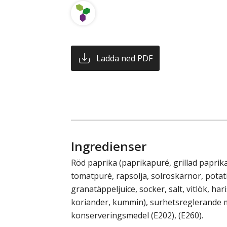
Ladda ned PDF
Ingredienser
Röd paprika (paprikapuré, grillad paprika
tomatpuré, rapsolja, solroskärnor, potati
granatäppeljuice, socker, salt, vitlök, hariss
koriander, kummin), surhetsreglerande m
konserveringsmedel (E202), (E260).