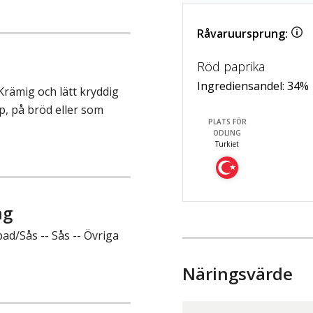
Råvaruursprung:
Röd paprika
Ingrediensandel:
34
%
Krämig och lätt kryddig
p, på bröd eller som
PLATS FÖR
ODLING
Turkiet
ng
ad/Sås -- Sås -- Övriga
Näringsvärde