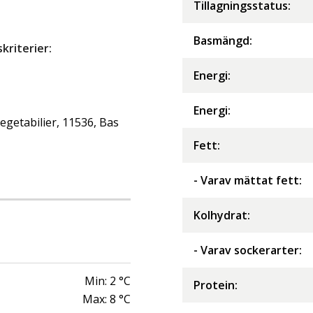
Tillagningsstatus:
Basmängd:
riterier:
Energi
:
Energi
:
getabilier, 11536, Bas
Fett
:
- Varav mättat fett
:
Kolhydrat
:
- Varav sockerarter
:
Min:
2
°C
Protein
:
Max:
8
°C