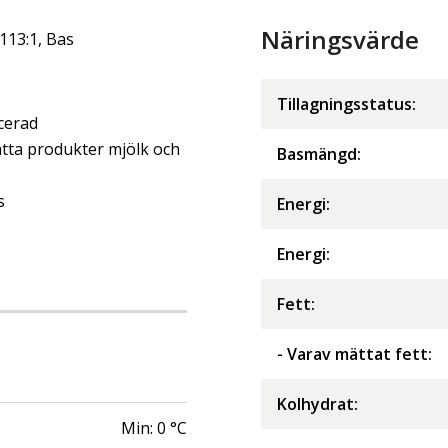
Näringsvärde
113:1, Bas
Tillagningsstatus:
ncerad
ta produkter mjölk och
Basmängd:
s
Energi
:
Energi
:
Fett
:
- Varav mättat fett
:
Kolhydrat
:
Min:
0
°C