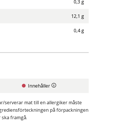
0,3
g
12,1
g
0,4
g
Innehåller
/serverar mat till en allergiker måste
ingrediensförteckningen på förpackningen
r ska framgå.