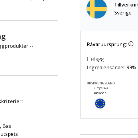
Tillverkni
Sverige
ng
Råvaruursprung:
ggprodukter --
Helägg
Ingrediensandel:
99
%
URSPRUNGSLAND
Europeiska
unionen
riterier:
, Bas
jutspets