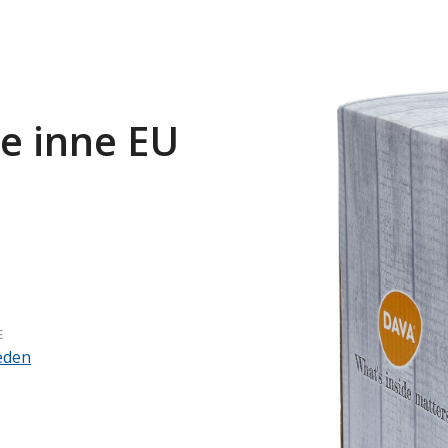
e inne EU
E
eden