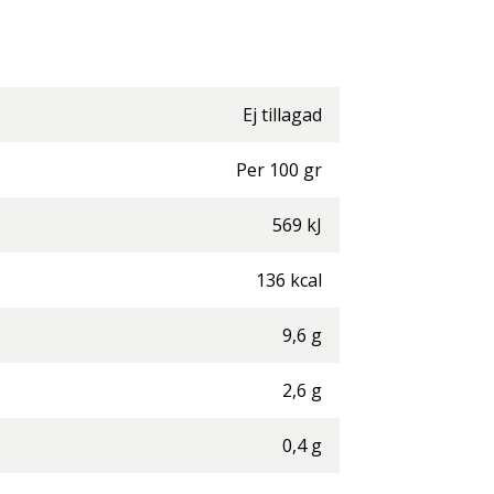
Ej tillagad
Per
100
gr
569
kJ
136
kcal
9,6
g
2,6
g
0,4
g