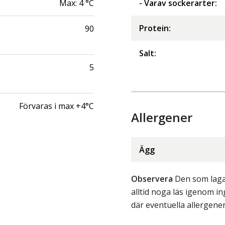
Max:
4
°C
- Varav sockerarter
:
Protein
:
90
Salt
:
5
Förvaras i max +4°C
Allergener
Ägg
Observera
Den som lagar
alltid noga läs igenom 
där eventuella allergene