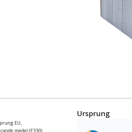
Ursprung
sprung EU,
erande medel (E330)