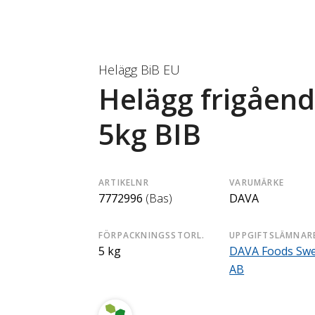
Helägg BiB EU
Helägg frigåend
5kg BIB
ARTIKELNR
VARUMÄRKE
7772996
(Bas)
DAVA
FÖRPACKNINGSSTORL.
UPPGIFTSLÄMNAR
5 kg
DAVA Foods Sw
AB