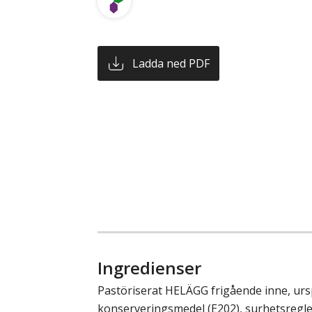
Ladda ned PDF
Ingredienser
Pastöriserat HELÄGG frigående inne, ur
konserveringsmedel (E202), surhetsregl