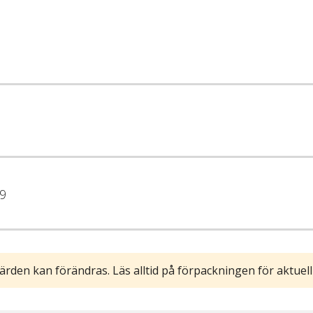
9
ärden kan förändras. Läs alltid på förpackningen för aktuell