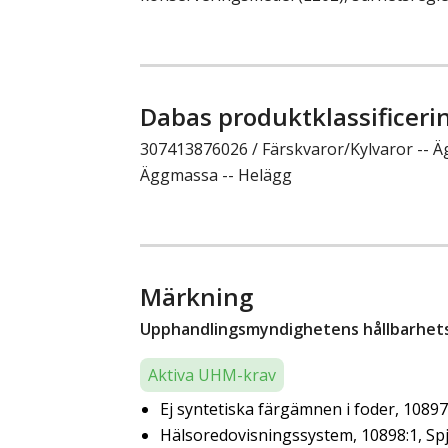
Dabas produktklassificeri
307413876026 / Färskvaror/Kylvaror -- Ä
Äggmassa -- Helägg
Märkning
Upphandlingsmyndighetens hållbarhetsk
Aktiva UHM-krav
Ej syntetiska färgämnen i foder, 10897
Hälsoredovisningssystem, 10898:1, Sp