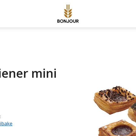
ener mini
E
ibake