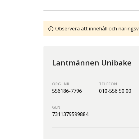
Observera att innehåll och näringsv
Lantmännen Unibake
ORG. NR.
TELEFON
556186-7796
010-556 50 00
GLN
7311379599884