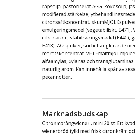
rapsolja, pastöriserat ÄGG, kokosolja, jä
modifierad stärkelse, ytbehandlingsmedel 
citronsaftkoncentrat, skumMJÖLKspulver
emulgeringsmedel (vegetabiliskt, E471), 
citronarom, stabiliseringsmedel (E440), 
E418), ÄGGpulver, surhetsreglerande med
morotskoncentrat, VETEmaltmjöl, mjölbe
alfaamylas, xylanas och transglutaminas (
naturlig arom. Kan innehålla spår av ses
pecannötter..
Marknadsbudskap
Citronmarängwiener , mini 20 st: Ett kvad
wienerbröd fylld med frisk citronkräm 