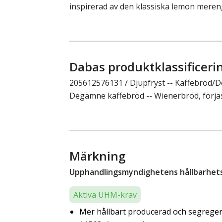
inspirerad av den klassiska lemon meren
Dabas produktklassificeri
205612576131 / Djupfryst -- Kaffebröd
Degämne kaffebröd -- Wienerbröd, förjä
Märkning
Upphandlingsmyndighetens hållbarhetsk
Aktiva UHM-krav
Mer hållbart producerad och segregera