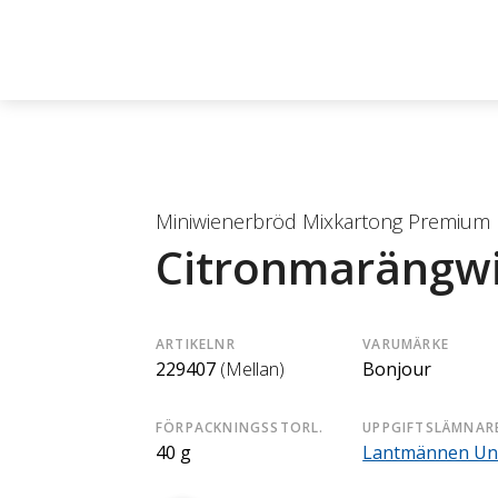
Miniwienerbröd Mixkartong Premium
Citronmarängwi
ARTIKELNR
VARUMÄRKE
229407
(Mellan)
Bonjour
FÖRPACKNINGSSTORL.
UPPGIFTSLÄMNAR
40 g
Lantmännen Un