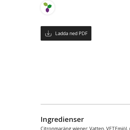
Ladda ned PDF
Ingredienser
Citronmaräng wiener: Vatten, VETEmjöl, p