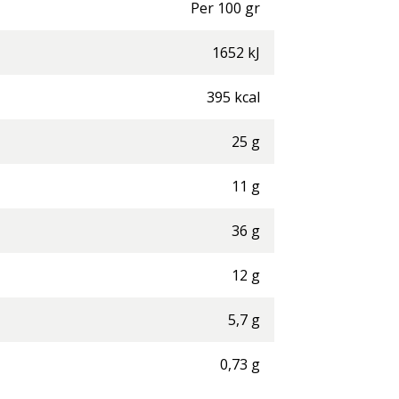
Per
100
gr
1652
kJ
395
kcal
25
g
11
g
36
g
12
g
5,7
g
0,73
g