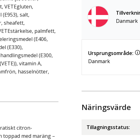
st, VETEgluten,
Tillverkni
(E953), salt,
Danmark
, sheafett,
VETEstärkelse, palmfett,
geleringsmedel (E406,
el (E330),
Ursprungsområde:
handlingsmedel (E300,
Danmark
VETE)), vitamin A,
amfrön, hasselnötter,
Näringsvärde
Tillagningsstatus:
ratiskt citron-
och toppad med maräng –