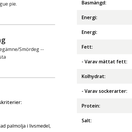
Basmängd:
gue pie.
Energi
:
Energi
:
ng
Fett
:
/Degämne/Smördeg --
sta
- Varav mättat fett
:
Kolhydrat
:
- Varav sockerarter
:
riterier:
Protein
:
Salt
:
d palmolja i livsmedel,