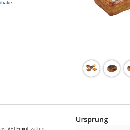
ibake
Ursprung
: VETEmjöl, vatten,