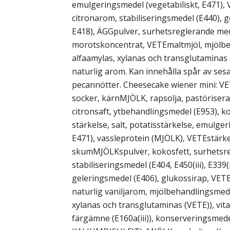
emulgeringsmedel (vegetabiliskt, E471), 
citronarom, stabiliseringsmedel (E440), 
E418), ÄGGpulver, surhetsreglerande med
morotskoncentrat, VETEmaltmjöl, mjölbe
alfaamylas, xylanas och transglutaminas (
naturlig arom. Kan innehålla spår av ses
pecannötter. Cheesecake wiener mini: VET
socker, kärnMJÖLK, rapsolja, pastörisera
citronsaft, ytbehandlingsmedel (E953), k
stärkelse, salt, potatisstärkelse, emulger
E471), vassleprotein (MJÖLK), VETEstär
skumMJÖLKspulver, kokosfett, surhetsre
stabiliseringsmedel (E404, E450(iii), E339(ii
geleringsmedel (E406), glukossirap, VETE
naturlig vaniljarom, mjölbehandlingsmede
xylanas och transglutaminas (VETE)), vit
färgämne (E160a(iii)), konserveringsmede