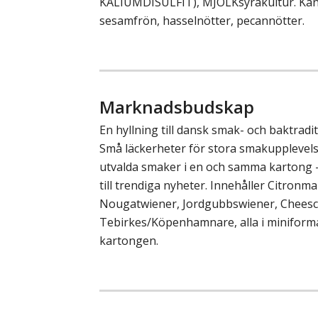
KALIUMDISULFIT), MJÖLKsyrakultur. Kan 
sesamfrön, hasselnötter, pecannötter.
Marknadsbudskap
En hyllning till dansk smak- och baktradi
Små läckerheter för stora smakupplevel
utvalda smaker i en och samma kartong –
till trendiga nyheter. Innehåller Citronm
Nougatwiener, Jordgubbswiener, Chees
Tebirkes/Köpenhamnare, alla i miniformat
kartongen.