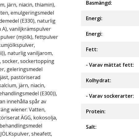
Basmängd:
um, järn, niacin, thiamin),
atten, emulgeringsmedel
Energi
:
ndemedel (E330), naturlig
 A), vaniljkrämspulver
Energi
:
pulver (mjölk), fettpulver
skumjölkspulver,
Fett
:
i)), naturlig vaniljarom,
), socker, sockertopping
- Varav mättat fett
:
er, geleringsmedel
jäst, pastöriserad
Kolhydrat
:
alcium, järn, niacin,
lbehandlingsmedel (E300)),
- Varav sockerarter
:
an innehålla spår av
äng wiener: Vatten,
Protein
:
töriserat ÄGG, kokosolja,
ytbehandlingsmedel
Salt
:
MJÖLKspulver, sheafett,