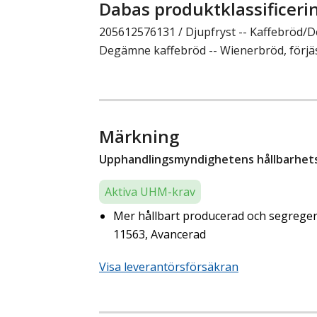
Dabas produktklassificeri
205612576131 / Djupfryst -- Kaffebröd
Degämne kaffebröd -- Wienerbröd, förjä
Märkning
Upphandlingsmyndighetens hållbarhetsk
Aktiva UHM-krav
Mer hållbart producerad och segregera
11563, Avancerad
Visa leverantörsförsäkran