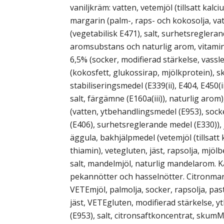
vaniljkräm: vatten, vetemjöl (tillsatt kalci
margarin (palm-, raps- och kokosolja, v
(vegetabilisk E471), salt, surhetsreglera
aromsubstans och naturlig arom, vitamin
6,5% (socker, modifierad stärkelse, vassle
(kokosfett, glukossirap, mjölkprotein), 
stabiliseringsmedel (E339(ii), E404, E450(ii
salt, färgämne (E160a(iii)), naturlig arom
(vatten, ytbehandlingsmedel (E953), sock
(E406), surhetsreglerande medel (E330)), 
äggula, bakhjälpmedel (vetemjöl (tillsatt k
thiamin), vetegluten, jäst, rapsolja, mjö
salt, mandelmjöl, naturlig mandelarom. K
pekannötter och hasselnötter. Citronmar
VETEmjöl, palmolja, socker, rapsolja, pas
jäst, VETEgluten, modifierad stärkelse, 
(E953), salt, citronsaftkoncentrat, skum