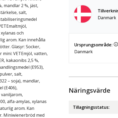
%, mandlar 2 %, jäst,
Tillverkni
ärkelse, salt,
Danmark
stabiliseringsmedel
 VETEmaltmjöl,
 xylanas och
lig arom. Kan innehålla
Ursprungsområde:
tter. Glasyr: Socker,
Danmark
 mini: VETEmjöl, vatten,
R, kakaonibs 2,5 %,
handlingsmedel (E953),
lver, salt,
322 – soja), mandlar,
l (E406),
Näringsvärde
 vaniljarom,
0, alfa-amylas, xylanas
Tillagningsstatus:
naturlig arom. Kan
er. Miniwienerbröd med