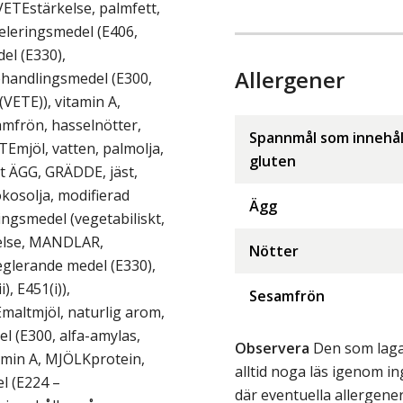
VETEstärkelse, palmfett,
geleringsmedel (E406,
el (E330),
Allergener
handlingsmedel (E300,
VETE)), vitamin A,
amfrön, hasselnötter,
Spannmål som innehål
Emjöl, vatten, palmolja,
gluten
t ÄGG, GRÄDDE, jäst,
okosolja, modifierad
Ägg
ingsmedel (vegetabiliskt,
kelse, MANDLAR,
Nötter
glerande medel (E330),
), E451(i)),
Sesamfrön
maltmjöl, naturlig arom,
l (E300, alfa-amylas,
Observera
Den som lagar
amin A, MJÖLKprotein,
alltid noga läs igenom 
l (E224 –
där eventuella allergene