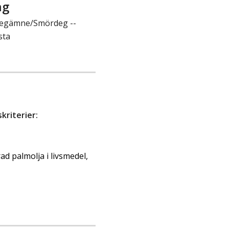
ng
/Degämne/Smördeg --
sta
riterier:
d palmolja i livsmedel,