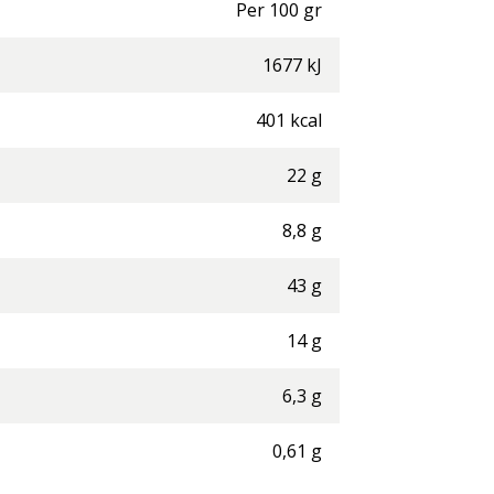
Per
100
gr
1677
kJ
401
kcal
22
g
8,8
g
43
g
14
g
6,3
g
0,61
g