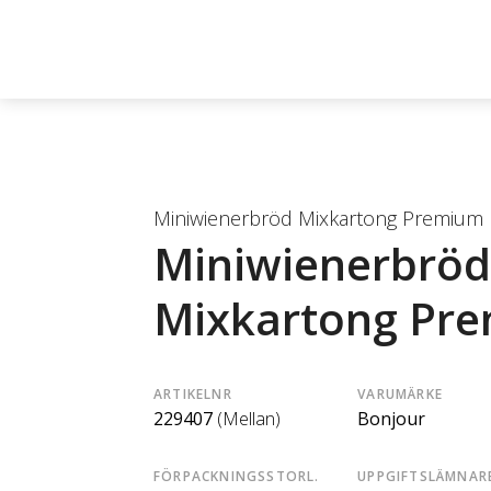
Miniwienerbröd Mixkartong Premium
Miniwienerbröd
Mixkartong Pr
ARTIKELNR
VARUMÄRKE
229407
(Mellan)
Bonjour
FÖRPACKNINGSSTORL.
UPPGIFTSLÄMNAR