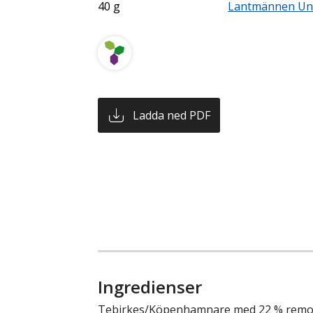
40 g
Lantmännen Un
Ladda ned PDF
Ingredienser
Tebirkes/Köpenhamnare med 22 % remons