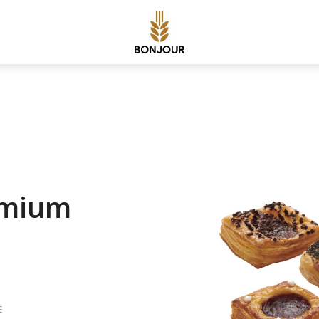
emium
E