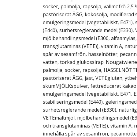
socker, palmolja, rapsolja, vallmofrö 2,5 
pastöriserat ÄGG, kokosolja, modifierad st
emulgeringsmedel (vegetabiliskt, E471), 
(E440), surhetsreglerande medel (E330),
mjölbehandlingsmedel (E300, alfaamylas,
transglutaminas (VETE)), vitamin A, natur
spår av sesamfrön, hasselnötter, pecannö
vatten, torkad glukossirap. Nougatwiener
palmolja, socker, rapsolja, HASSELNÖTTE
pastöriserat ÄGG, jäst, VETEgluten, ytbe
skumMJÖLKspulver, fettreducerat kakaopu
emulgeringsmedel (vegetabiliskt, E471, E
stabiliseringsmedel (E440), geleringsmede
surhetsreglerande medel (E330), naturlig
VETEmaltmjöl, mjölbehandlingsmedel (E30
och transglutaminas (VETE)), vitamin A, 
innehålla spår av sesamfrön, pecannött