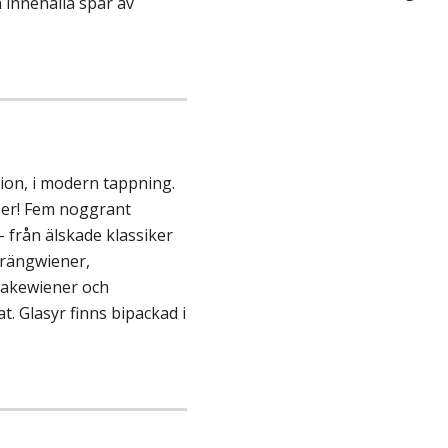
innehålla spår av
tion, i modern tappning.
ser! Fem noggrant
 från älskade klassiker
arängwiener,
cakewiener och
. Glasyr finns bipackad i