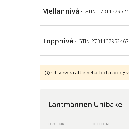
Mellannivå
• GTIN
17311379524
Toppnivå
• GTIN
2731137952467
Observera att innehåll och näringsv
Lantmännen Unibake
ORG. NR.
TELEFON