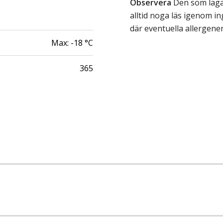
Observera
Den som lagar
alltid noga läs igenom 
där eventuella allergene
Max:
-18
°C
365