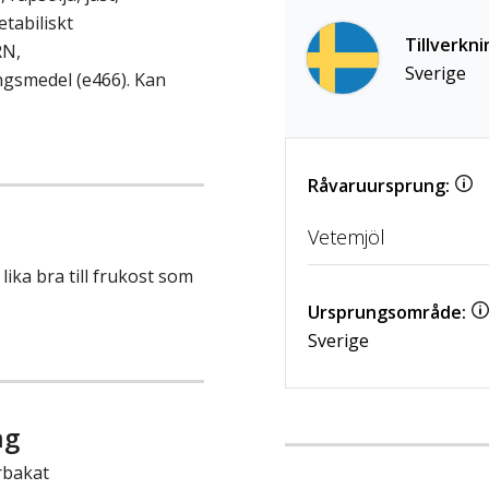
tabiliskt
Tillverkni
RN,
Sverige
ngsmedel (e466). Kan
Råvaruursprung:
Vetemjöl
ika bra till frukost som
Ursprungsområde:
Sverige
ng
rbakat