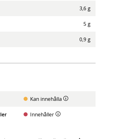
3,6
g
5
g
0,9
g
Kan innehålla
ler
Innehåller