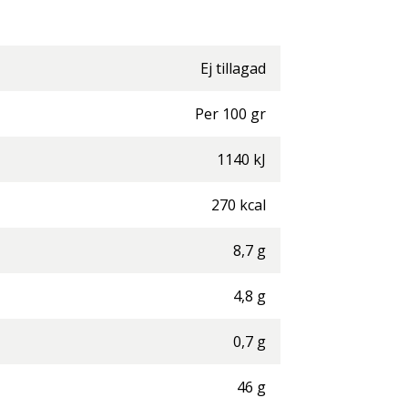
Ej tillagad
Per
100
gr
1140
kJ
270
kcal
8,7
g
4,8
g
0,7
g
46
g