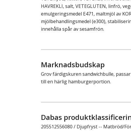
HAVREKLI, salt, VETEGLUTEN, linfrö, vege
emulgeringsmedel E471, maltmjöl av KO
mjölbehandlingsmedel (e300), stabiliseri
innehålla spår av sesamfrön.
Marknadsbudskap
Grov färdigskuren sandwichbulle, passar l
till en härlig hamburgerportion.
Dabas produktklassificeri
205512556080 / Djupfryst -- Matbröd/Fö