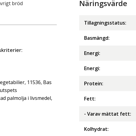
Näringsvärde
vrigt bröd
Tillagningsstatus:
Basmängd:
riterier:
Energi
:
Energi
:
getabilier, 11536, Bas
Protein
:
jutspets
d palmolja i livsmedel,
Fett
:
- Varav mättat fett
:
Kolhydrat
: