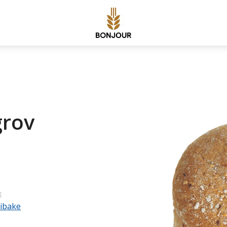
grov
E
ibake