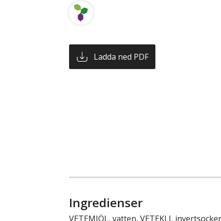
Ladda ned PDF
Ingredienser
VETEMJÖL, vatten, VETEKLI, invertsocker, 