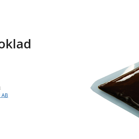
oklad
E
d AB