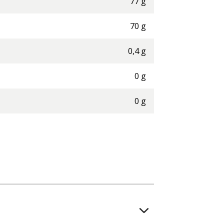
77
g
70
g
0,4
g
0
g
0
g