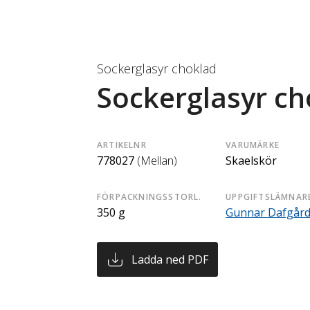
Sockerglasyr choklad
Sockerglasyr ch
ARTIKELNR
VARUMÄRKE
778027
(Mellan)
Skaelskör
FÖRPACKNINGSSTORL.
UPPGIFTSLÄMNAR
350 g
Gunnar Dafgår
Ladda ned PDF