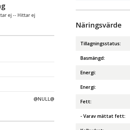
ng
tar ej -- Hittar ej
Näringsvärde
Tillagningsstatus:
Basmängd:
Energi
:
Energi
:
@NULL@
Fett
:
- Varav mättat fett
: