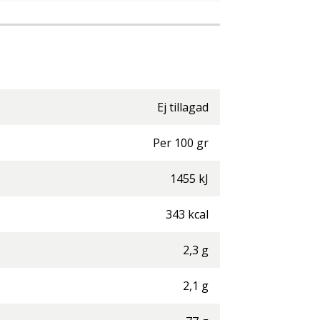
Ej tillagad
Per
100
gr
1455
kJ
343
kcal
2,3
g
2,1
g