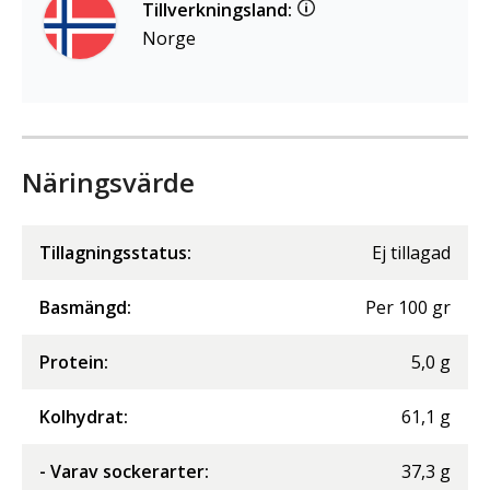
Tillverkningsland:
Norge
Näringsvärde
Tillagningsstatus:
Ej tillagad
Basmängd:
Per
100
gr
Protein
:
5,0
g
Kolhydrat
:
61,1
g
- Varav sockerarter
:
37,3
g