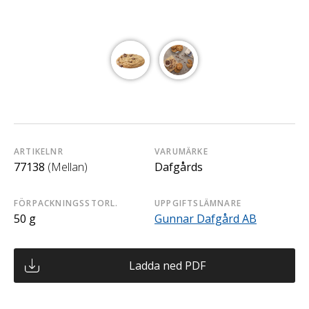
ARTIKELNR
VARUMÄRKE
77138
(Mellan)
Dafgårds
FÖRPACKNINGSSTORL.
UPPGIFTSLÄMNARE
50 g
Gunnar Dafgård AB
Ladda ned PDF