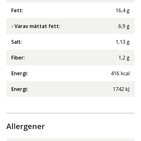
Fett
:
16,4
g
- Varav mättat fett
:
6,9
g
Salt
:
1,13
g
Fiber
:
1,2
g
Energi
:
416
kcal
Energi
:
1742
kJ
Allergener