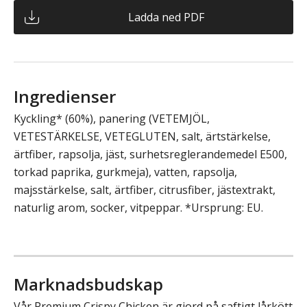
Ladda ned PDF
Ingredienser
Kyckling* (60%), panering (VETEMJÖL,
VETESTÄRKELSE, VETEGLUTEN, salt, ärtstärkelse,
ärtfiber, rapsolja, jäst, surhetsreglerandemedel E500,
torkad paprika, gurkmeja), vatten, rapsolja,
majsstärkelse, salt, ärtfiber, citrusfiber, jästextrakt,
naturlig arom, socker, vitpeppar. *Ursprung: EU.
Marknadsbudskap
Vår Premium Crispy Chicken är gjord på saftigt lårkött