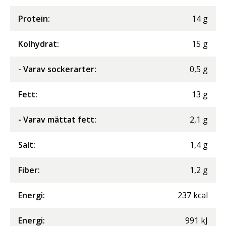
Protein
:
14
g
Kolhydrat
:
15
g
- Varav sockerarter
:
0,5
g
Fett
:
13
g
- Varav mättat fett
:
2,1
g
Salt
:
1,4
g
Fiber
:
1,2
g
Energi
:
237
kcal
Energi
:
991
kJ