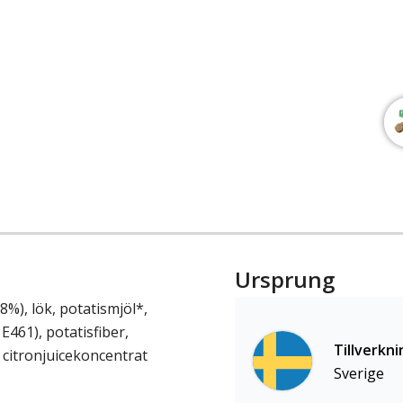
Ursprung
8%), lök, potatismjöl*,
E461), potatisfiber,
Tillverkni
 citronjuicekoncentrat
Sverige