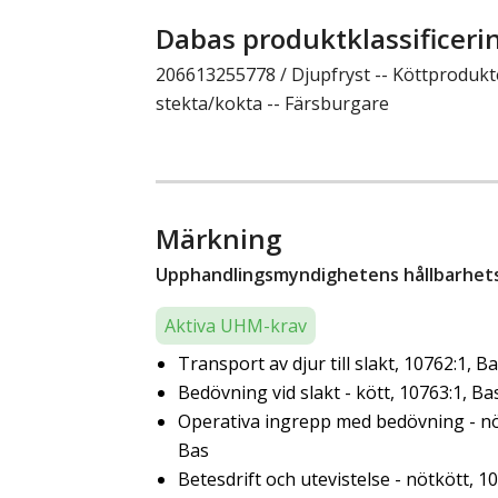
Dabas produktklassificeri
206613255778 / Djupfryst -- Köttprodukte
stekta/kokta -- Färsburgare
Märkning
Upphandlingsmyndighetens hållbarhetsk
Aktiva UHM-krav
Transport av djur till slakt, 10762:1, B
Bedövning vid slakt - kött, 10763:1, Ba
Operativa ingrepp med bedövning - nöt
Bas
Betesdrift och utevistelse - nötkött, 1