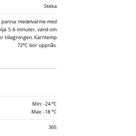
Steka
r panna: medelvärme med
olja. 5-6 minuter, vänd om
r tillagningen. Kärntemp
72°C bör uppnås.
Min:
-24
°C
Max:
-18
°C
365