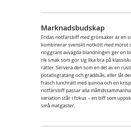
Marknadsbudskap
Fridas nötfärsbiff med grönsaker är en s
kombinerar svenskt nötkött med morot o
noggrant avvägda blandningen ger en bif
rik smak som gör sig lika bra på klassi
rätter. Servera den som en del av en rus
potatisgratäng och gräddsås, eller låt den
fräsch lunchrätt med quinoa och en krispi
nötfärsbiff passar alla måltidssammanh
variation står i fokus – en biff som upps
små matgäster.