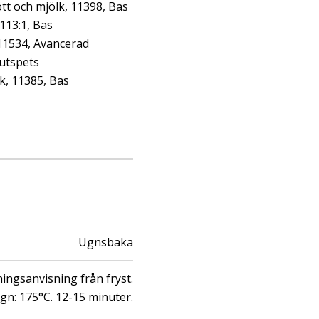
tt och mjölk, 11398, Bas
113:1, Bas
 11534, Avancerad
jutspets
lk, 11385, Bas
Ugnsbaka
ningsanvisning från fryst.
gn: 175°C. 12-15 minuter.