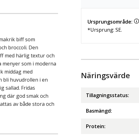
Ursprungsområde:
*Ursprung: SE.
makrik biff som
ch broccoli. Den
f med härlig textur och
ska menyer som i moderna
tik middag med
Näringsvärde
 bli huvudrollen i en
g sallad. Fridas
Tillagningsstatus:
ang där god smak och
kattas av både stora och
Basmängd:
Protein
: