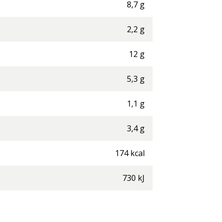
8,7
g
2,2
g
12
g
5,3
g
1,1
g
3,4
g
174
kcal
730
kJ