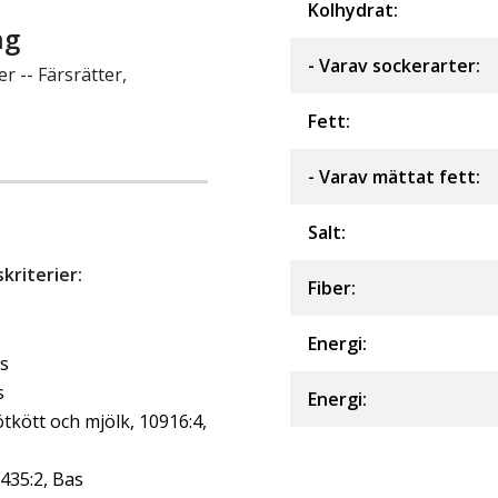
Kolhydrat
:
ng
- Varav sockerarter
:
r -- Färsrätter,
Fett
:
- Varav mättat fett
:
Salt
:
riterier:
Fiber
:
Energi
:
as
s
Energi
:
kött och mjölk, 10916:4,
0435:2, Bas