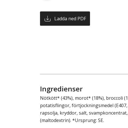
Ladda ned PDF
Ingredienser
Nötkött* (43%), morot* (18%), broccoli (1
potatisflingor, förtjockningsmedel (E407, 
rapsolja, kryddor, salt, svampkoncentrat,
(maltodextrin). *Ursprung: SE.