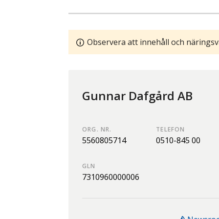
Observera att innehåll och näringsv
Gunnar Dafgård AB
ORG. NR.
TELEFON
5560805714
0510-845 00
GLN
7310960000006