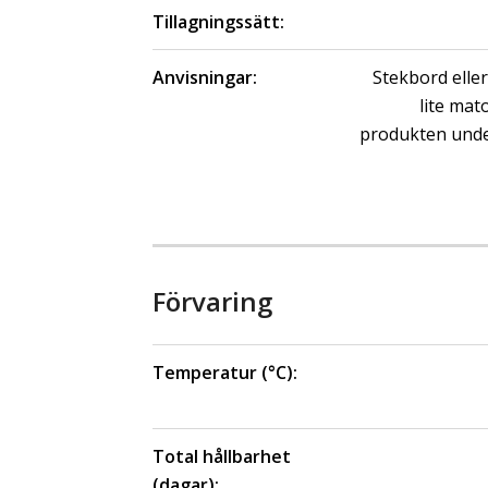
Tillagningssätt:
Anvisningar:
Stekbord elle
lite mat
produkten unde
Förvaring
Temperatur (°C):
Total hållbarhet
(dagar):