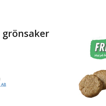
d grönsaker
E
d AB