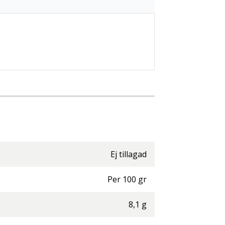
Ej tillagad
Per
100
gr
8,1
g