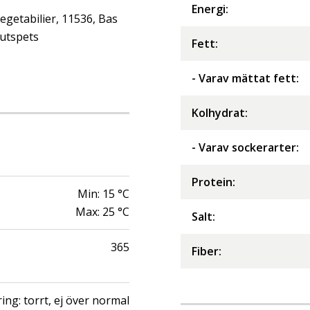
Energi
:
getabilier, 11536, Bas
jutspets
Fett
:
- Varav mättat fett
:
Kolhydrat
:
- Varav sockerarter
:
Protein
:
Min:
15
°C
Max:
25
°C
Salt
:
365
Fiber
:
ing: torrt, ej över normal