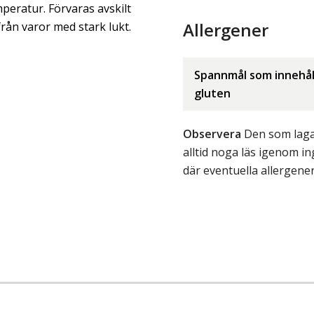
eratur. Förvaras avskilt
Allergener
från varor med stark lukt.
Spannmål som innehål
gluten
Observera
Den som lagar
alltid noga läs igenom 
där eventuella allergene