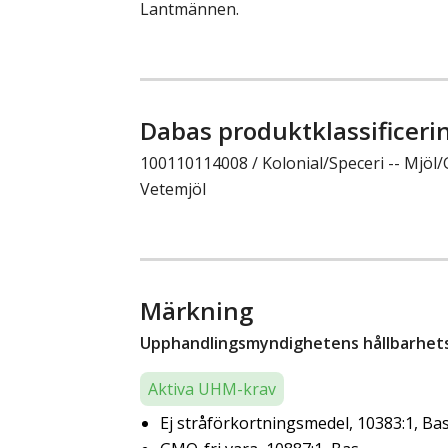
Lantmännen.
Dabas produktklassificeri
100110114008 / Kolonial/Speceri -- Mjöl/G
Vetemjöl
Märkning
Upphandlingsmyndighetens hållbarhetsk
Aktiva UHM-krav
Ej stråförkortningsmedel, 10383:1, Ba