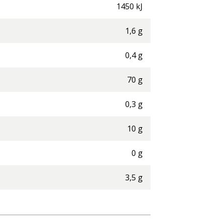
1450
kJ
1,6
g
0,4
g
70
g
0,3
g
10
g
0
g
3,5
g