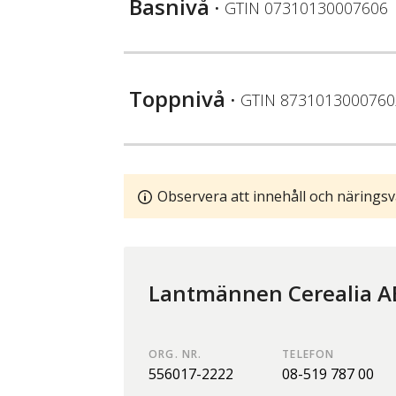
Basnivå
• GTIN
07310130007606
Toppnivå
• GTIN
8731013000760
Observera att innehåll och näringsv
Lantmännen Cerealia A
ORG. NR.
TELEFON
556017-2222
08-519 787 00