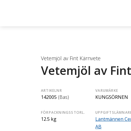
Vetemjöl av Fint Kärnvete
Vetemjöl av Fin
ARTIKELNR
VARUMÄRKE
142005
(Bas)
KUNGSÖRNEN
FÖRPACKNINGSSTORL.
UPPGIFTSLÄMNAR
12.5 kg
Lantmännen Cer
AB