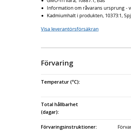
GMO-fri vara, 10887:1, Bas
Information om råvarans ursprung - ve
Kadmiumhalt i produkten, 10373:1, Sp
Visa leverantörsförsäkran
Förvaring
Temperatur (°C):
Total hållbarhet
(dagar):
Förvaringsinstruktioner:
Förvar