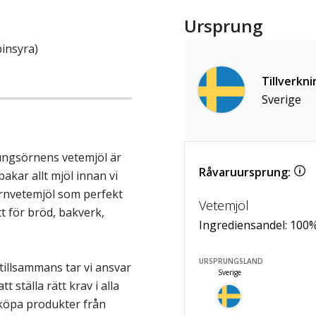
Ursprung
insyra)
Tillverkni
Sverige
Kungsörnens vetemjöl är
Råvaruursprung:
bakar allt mjöl innan vi
kärnvetemjöl som perfekt
Vetemjöl
tt för bröd, bakverk,
Ingrediensandel:
100
URSPRUNGSLAND
illsammans tar vi ansvar
Sverige
tt ställa rätt krav i alla
 köpa produkter från