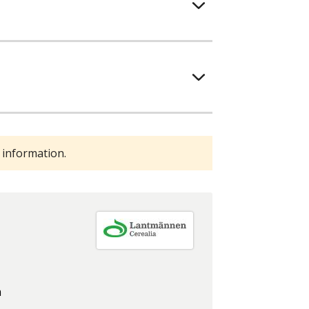
 information.
m