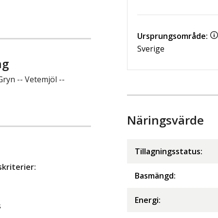
Ursprungsområde:
Sverige
ng
ryn -- Vetemjöl --
Näringsvärde
Tillagningsstatus:
riterier:
Basmängd:
Energi
:
s