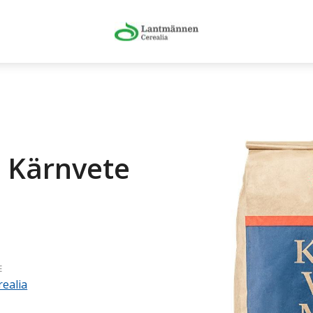
t Kärnvete
E
ealia