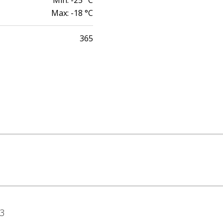
Min:
-25
°C
Max:
-18
°C
365
3