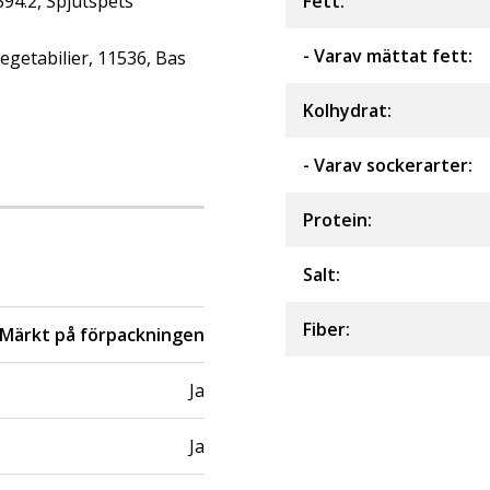
394:2, Spjutspets
Fett
:
- Varav mättat fett
:
getabilier, 11536, Bas
Kolhydrat
:
- Varav sockerarter
:
Protein
:
Salt
:
Fiber
:
Märkt på förpackningen
Ja
Ja