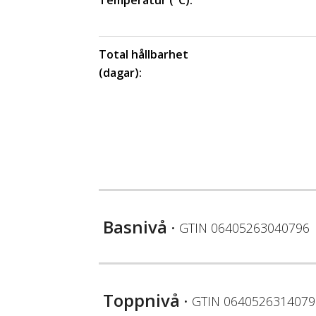
Temperatur (°C):
Total hållbarhet
(dagar):
Basnivå
• GTIN
06405263040796
Toppnivå
• GTIN
0640526314079