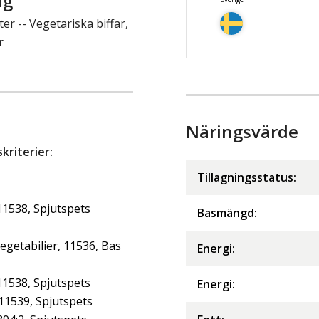
ng
r -- Vegetariska biffar,
r
Näringsvärde
riterier:
Tillagningsstatus:
11538, Spjutspets
Basmängd:
getabilier, 11536, Bas
Energi
:
11538, Spjutspets
Energi
:
 11539, Spjutspets