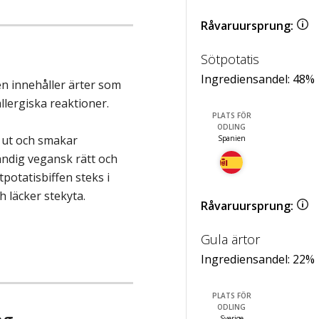
Råvaruursprung:
Sötpotatis
Ingrediensandel:
48
%
en innehåller ärter som
allergiska reaktioner.
PLATS FÖR
ODLING
 ut och smakar
Spanien
ndig vegansk rätt och
ötpotatisbiffen steks i
h läcker stekyta.
Råvaruursprung:
Gula ärtor
Ingrediensandel:
22
%
PLATS FÖR
ODLING
Sverige