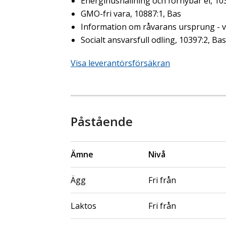
Energihushållning och förnybar el, 10
GMO-fri vara, 10887:1, Bas
Information om råvarans ursprung - ve
Socialt ansvarsfull odling, 10397:2, Bas
Visa leverantörsförsäkran
Påstående
Ämne
Nivå
Ägg
Fri från
Laktos
Fri från