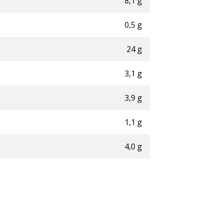
8,1
g
0,5
g
24
g
3,1
g
3,9
g
1,1
g
4,0
g