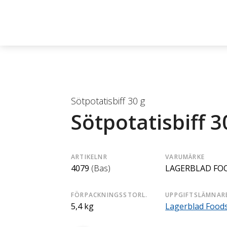
Sötpotatisbiff 30 g
Sötpotatisbiff 3
ARTIKELNR
VARUMÄRKE
4079
(Bas)
LAGERBLAD FO
FÖRPACKNINGSSTORL.
UPPGIFTSLÄMNAR
5,4 kg
Lagerblad Food