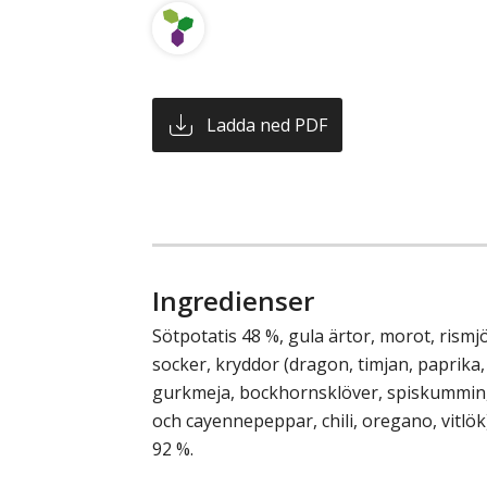
Ladda ned PDF
Ingredienser
Sötpotatis 48 %, gula ärtor, morot, rismjöl,
socker, kryddor (dragon, timjan, paprika,
gurkmeja, bockhornsklöver, spiskummin, 
och cayennepeppar, chili, oregano, vitlök
92 %.