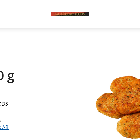
0 g
ODS
E
s AB