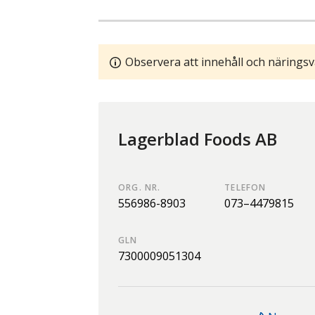
Observera att innehåll och näringsv
Lagerblad Foods AB
ORG. NR.
TELEFON
556986-8903
073–4479815
GLN
7300009051304