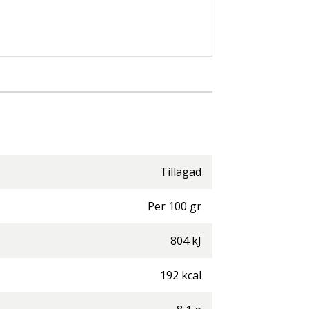
Tillagad
Per
100
gr
804
kJ
192
kcal