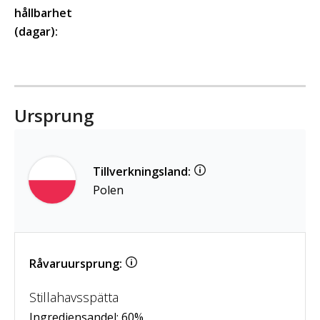
hållbarhet
(dagar):
Ursprung
Tillverkningsland:
Polen
Råvaruursprung:
Stillahavsspätta
Ingrediensandel:
60
%