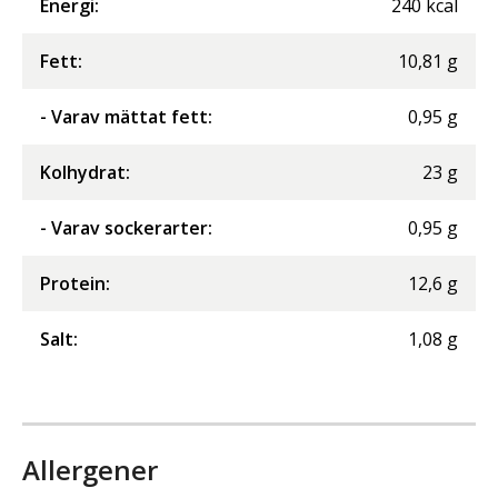
Energi
:
240
kcal
Fett
:
10,81
g
- Varav mättat fett
:
0,95
g
Kolhydrat
:
23
g
- Varav sockerarter
:
0,95
g
Protein
:
12,6
g
Salt
:
1,08
g
Allergener