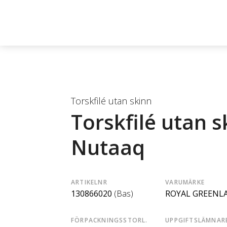
Torskfilé utan skinn
Torskfilé utan s
Nutaaq
ARTIKELNR
VARUMÄRKE
130866020
(Bas)
ROYAL GREENL
FÖRPACKNINGSSTORL.
UPPGIFTSLÄMNAR