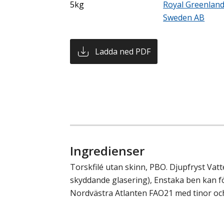
5kg
Royal Greenlan
Sweden AB
Ladda ned PDF
Ingredienser
Torskfilé utan skinn, PBO. Djupfryst Va
skyddande glasering), Enstaka ben kan 
Nordvästra Atlanten FAO21 med tinor och 