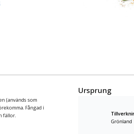
d
Ursprung
tten (används som
förekomma. Fångad i
Tillverkni
fällor.
Grönland