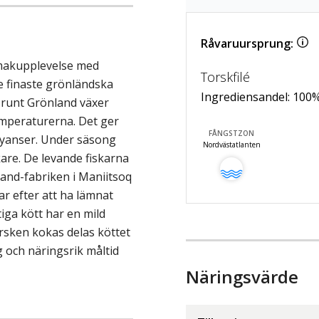
Råvaruursprung:
makupplevelse med
Torskfilé
de finaste grönländska
Ingrediensandel:
100
n runt Grönland växer
emperaturerna. Det ger
FÅNGSTZON
knyanser. Under säsong
Nordvästatlanten
kare. De levande fiskarna
land-fabriken i Maniitsoq
r efter att ha lämnat
iga kött har en mild
rsken kokas delas köttet
ig och näringsrik måltid
Näringsvärde