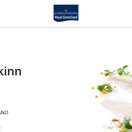
kinn
AND
E