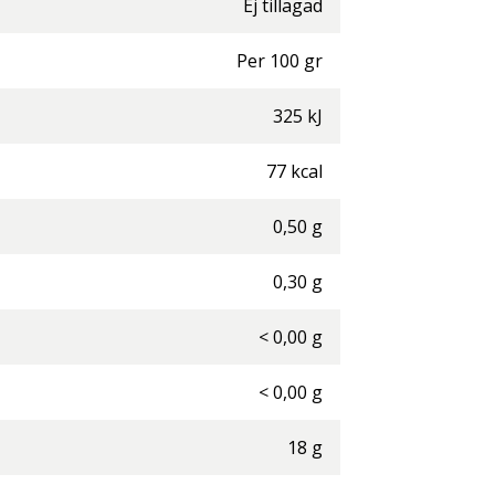
Ej tillagad
Per
100
gr
325
kJ
77
kcal
0,50
g
0,30
g
<
0,00
g
<
0,00
g
18
g