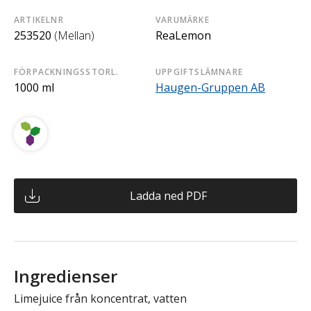
ARTIKELNR
VARUMÄRKE
253520
(Mellan)
ReaLemon
FÖRPACKNINGSSTORL.
UPPGIFTSLÄMNARE
1000 ml
Haugen-Gruppen AB
Ladda ned PDF
Ingredienser
Limejuice från koncentrat, vatten