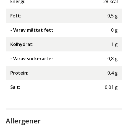
Energi
:
28
kcal
Fett
:
0,5
g
- Varav mättat fett
:
0
g
Kolhydrat
:
1
g
- Varav sockerarter
:
0,8
g
Protein
:
0,4
g
Salt
:
0,01
g
Allergener