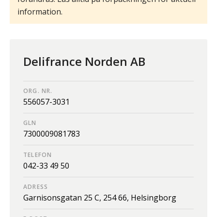
information.
Delifrance Norden AB
ORG. NR.
556057-3031
GLN
7300009081783
TELEFON
042-33 49 50
ADRESS
Garnisonsgatan 25 C,
254 66,
Helsingborg