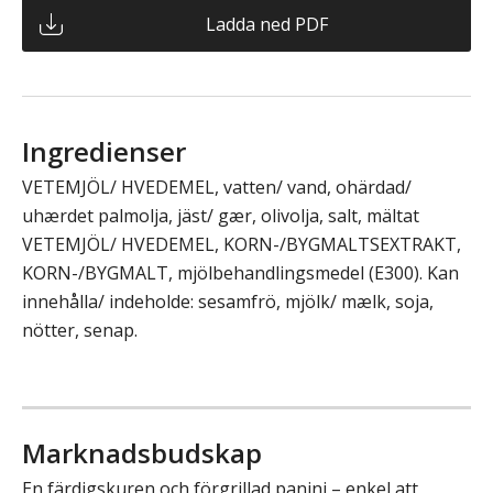
Ladda ned PDF
Ingredienser
VETEMJÖL/ HVEDEMEL, vatten/ vand, ohärdad/
uhærdet palmolja, jäst/ gær, olivolja, salt, mältat
VETEMJÖL/ HVEDEMEL, KORN-/BYGMALTSEXTRAKT,
KORN-/BYGMALT, mjölbehandlingsmedel (E300). Kan
innehålla/ indeholde: sesamfrö, mjölk/ mælk, soja,
nötter, senap.
Marknadsbudskap
En färdigskuren och förgrillad panini – enkel att