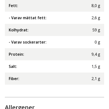
Fett
:
8,0
g
- Varav mättat fett
:
2,6
g
Kolhydrat
:
59
g
- Varav sockerarter
:
0
g
Protein
:
9,4
g
Salt
:
1,5
g
Fiber
:
2,1
g
Allergener