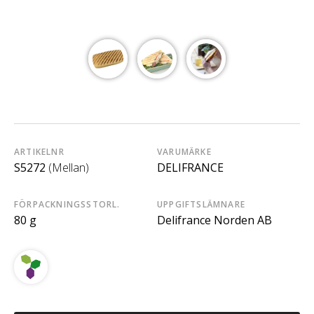
ARTIKELNR
VARUMÄRKE
S5272
(Mellan)
DELIFRANCE
FÖRPACKNINGSSTORL.
UPPGIFTSLÄMNARE
80 g
Delifrance Norden AB