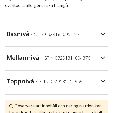
eventuella allergener ska framgå.
Basnivå
• GTIN
03291810052724
Mellannivå
• GTIN
03291811004876
Toppnivå
• GTIN
03291811129692
Observera att innehåll och näringsvärden kan
förändras. Läs alltid på förpackningen för aktuell