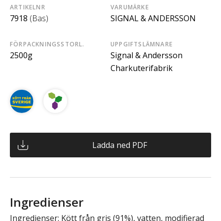
ARTIKELNR
VARUMÄRKE
7918
(Bas)
SIGNAL & ANDERSSON
FÖRPACKNINGSSTORL.
UPPGIFTSLÄMNARE
2500g
Signal & Andersson
Charkuterifabrik
Ladda ned PDF
Ingredienser
Ingredienser: Kött från gris (91%), vatten, modifierad