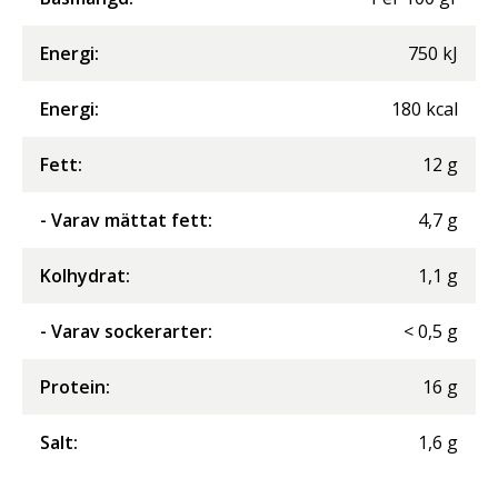
Energi
:
750
kJ
Energi
:
180
kcal
Fett
:
12
g
- Varav mättat fett
:
4,7
g
Kolhydrat
:
1,1
g
- Varav sockerarter
:
<
0,5
g
Protein
:
16
g
Salt
:
1,6
g