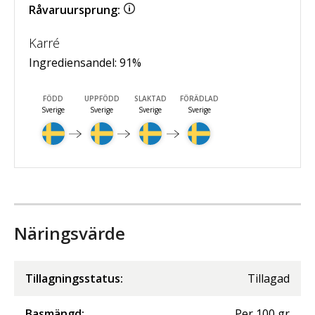
Råvaruursprung:
Karré
Ingrediensandel:
91
%
FÖDD
UPPFÖDD
SLAKTAD
FÖRÄDLAD
Sverige
Sverige
Sverige
Sverige
Näringsvärde
Tillagningsstatus:
Tillagad
Basmängd:
Per
100
gr