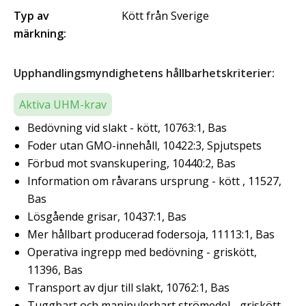
Typ av
Kött från Sverige
märkning:
Upphandlingsmyndighetens hållbarhetskriterier:
Aktiva UHM-krav
Bedövning vid slakt - kött, 10763:1, Bas
Foder utan GMO-innehåll, 10422:3, Spjutspets
Förbud mot svanskupering, 10440:2, Bas
Information om råvarans ursprung - kött , 11527,
Bas
Lösgående grisar, 10437:1, Bas
Mer hållbart producerad fodersoja, 11113:1, Bas
Operativa ingrepp med bedövning - griskött,
11396, Bas
Transport av djur till slakt, 10762:1, Bas
Tuggbart och manipulerbart strömedel - griskött,