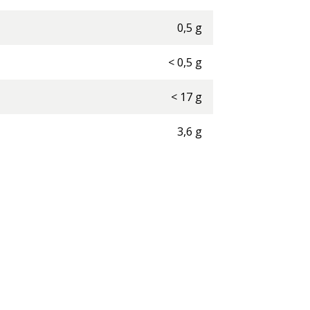
0,5
g
<
0,5
g
<
17
g
3,6
g