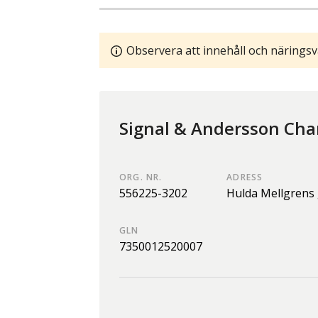
Observera att innehåll och näringsv
Signal & Andersson Cha
ORG. NR.
ADRESS
556225-3202
Hulda Mellgrens 
GLN
7350012520007