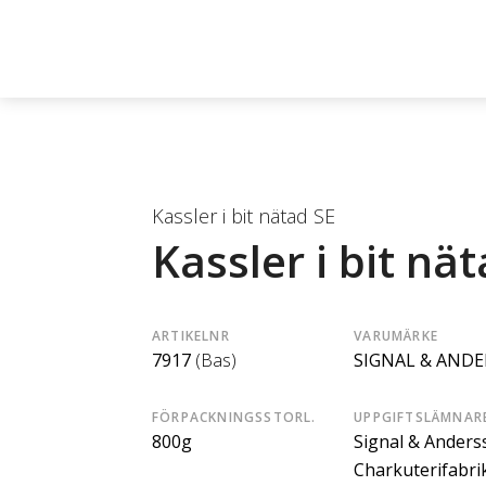
Kassler i bit nätad SE
Kassler i bit nä
ARTIKELNR
VARUMÄRKE
7917
(Bas)
SIGNAL & AND
FÖRPACKNINGSSTORL.
UPPGIFTSLÄMNAR
800g
Signal & Anders
Charkuterifabri