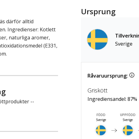
Ursprung
 därför alltid
n. Ingredienser: Kotlett
Tillverkni
ker, naturliga aromer,
Sverige
ntioxidationsmedel (E331,
om.
Råvaruursprung:
ng
Griskött
Ingrediensandel:
87
%
öttprodukter --
FÖDD
UPPFÖDD
Sverige
Sverige