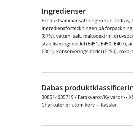
Ingredienser
Produktsammansättningen kan ändras, läs
ingrediensförteckningen på förpackninge
(87%), vatten, salt, maltodextrin, druvsoc
stabiliseringsmedel (E451, E450, E407), a
E301), konserveringsmedel (E250), rökar
Dabas produktklassificeri
308514635719 / Färskvaror/Kylvaror -- K
Charkuterier utom korv -- Kassler