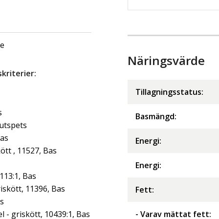
ge
Näringsvärde
riterier:
Tillagningsstatus:
s
Basmängd:
jutspets
Bas
Energi
:
tt , 11527, Bas
Energi
:
113:1, Bas
iskött, 11396, Bas
Fett
:
as
- griskött, 10439:1, Bas
- Varav mättat fett
: