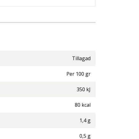
Tillagad
Per
100
gr
350
kJ
80
kcal
1,4
g
0,5
g