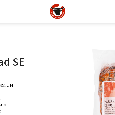
tad SE
ERSSON
E
son
k