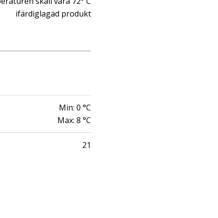
raturen skall vara 72° C
ifärdiglagad produkt
Min:
0
°C
Max:
8
°C
21