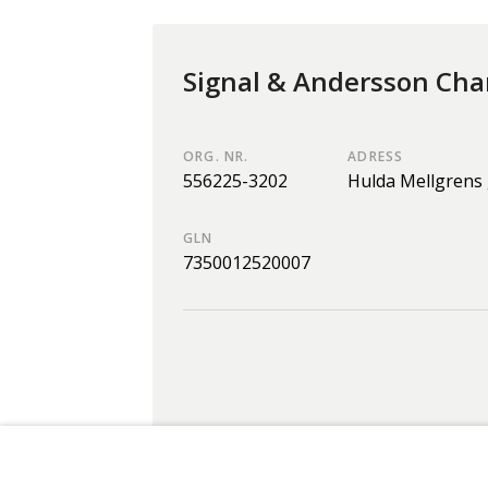
Signal & Andersson Cha
ORG. NR.
ADRESS
556225-3202
Hulda Mellgrens 
GLN
7350012520007