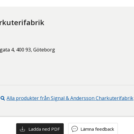
rkuterifabrik
gata 4,
400 93,
Göteborg
Alla produkter från
Signal & Andersson Charkuterifabrik
Ladda ned PDF
Lämna feedback