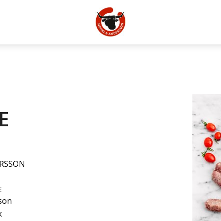
E
ERSSON
E
son
k