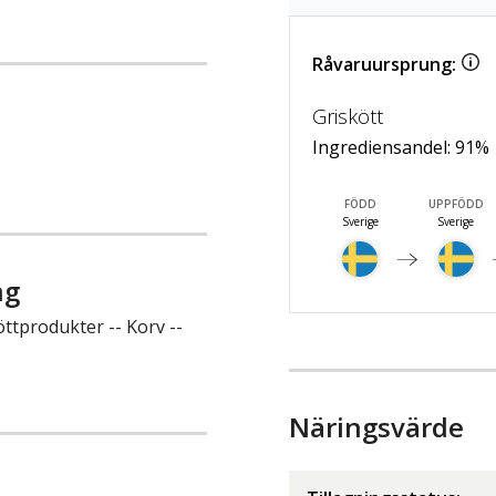
Råvaruursprung:
Griskött
Ingrediensandel:
91
%
FÖDD
UPPFÖDD
Sverige
Sverige
ng
ttprodukter -- Korv --
Näringsvärde