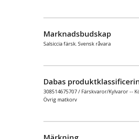
Marknadsbudskap
Salsiccia färsk. Svensk råvara
Dabas produktklassificeri
308514675707 / Färskvaror/Kylvaror -- Kö
Övrig matkorv
Märkning