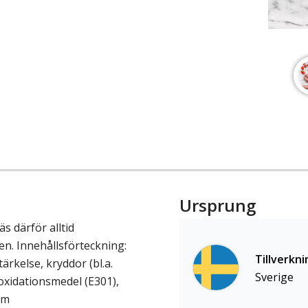
Ursprung
 därför alltid
n. Innehållsförteckning:
Tillverkni
tärkelse, kryddor (bl.a.
Sverige
ioxidationsmedel (E301),
rm