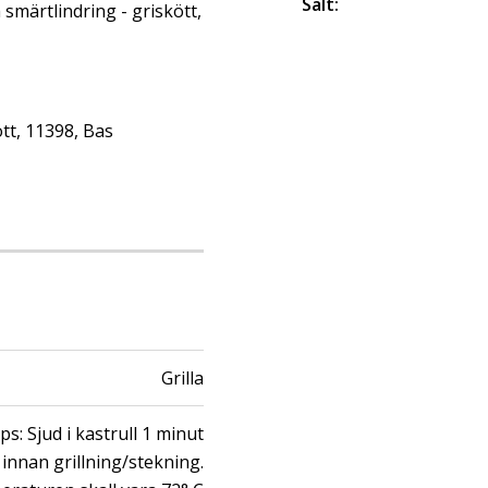
Salt
:
märtlindring - griskött,
tt, 11398, Bas
Grilla
ps: Sjud i kastrull 1 minut
innan grillning/stekning.