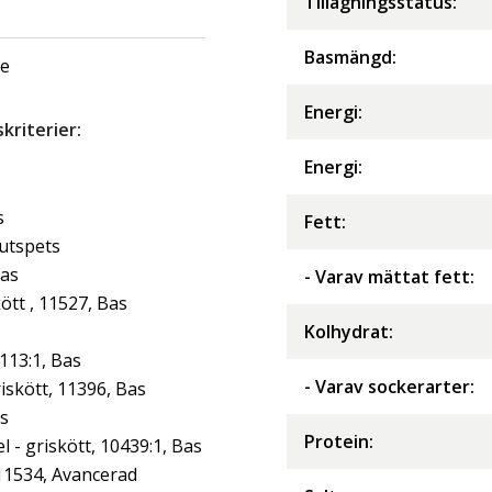
Tillagningsstatus:
Basmängd:
ge
Energi
:
riterier:
Energi
:
s
Fett
:
jutspets
Bas
- Varav mättat fett
:
tt , 11527, Bas
Kolhydrat
:
113:1, Bas
- Varav sockerarter
:
iskött, 11396, Bas
as
Protein
:
- griskött, 10439:1, Bas
 11534, Avancerad