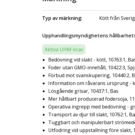
Typ av märkning:
Kött från Sveri
Upphandlingsmyndighetens hållbarhetsk
Aktiva UHM-krav
Bedövning vid slakt - kött, 10763:1, Ba
Foder utan GMO-innehåll, 10422:3, Sp
Förbud mot svanskupering, 10440:2, 
Information om råvarans ursprung - kö
Lösgående grisar, 10437:1, Bas
Mer hållbart producerad fodersoja, 11
Operativa ingrepp med bedövning - gr
Transport av djur till slakt, 10762:1, B
Tuggbart och manipulerbart strömedel 
Utfodring vid uppstallning före slakt,