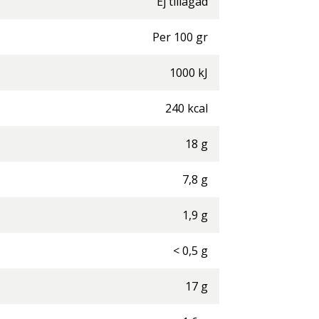
Ej tillagad
Per
100
gr
1000
kJ
240
kcal
18
g
7,8
g
1,9
g
<
0,5
g
17
g