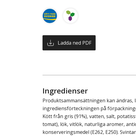
Ladda ned PDF
Ingredienser
Produktsammansättningen kan ändras, läs
ingrediensförteckningen på förpackninge
Kött från gris (91%), vatten, salt, potatiss
tomat), lök, vitlök, naturliga aromer, ant
konserveringsmedel (E262, E250). Svinta