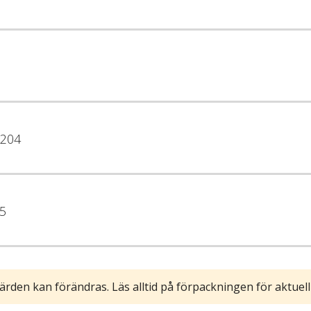
204
5
ärden kan förändras. Läs alltid på förpackningen för aktuell