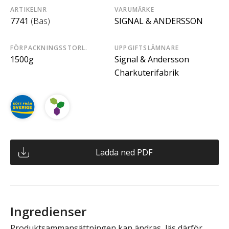
ARTIKELNR
VARUMÄRKE
7741
(Bas)
SIGNAL & ANDERSSON
FÖRPACKNINGSSTORL.
UPPGIFTSLÄMNARE
1500g
Signal & Andersson
Charkuterifabrik
Ladda ned PDF
Ingredienser
Produktsammansättningen kan ändras, läs därför