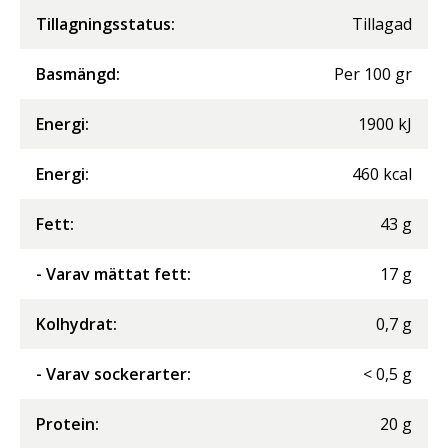
Tillagningsstatus:
Tillagad
Basmängd:
Per
100
gr
Energi
:
1900
kJ
Energi
:
460
kcal
Fett
:
43
g
- Varav mättat fett
:
17
g
Kolhydrat
:
0,7
g
- Varav sockerarter
:
<
0,5
g
Protein
:
20
g