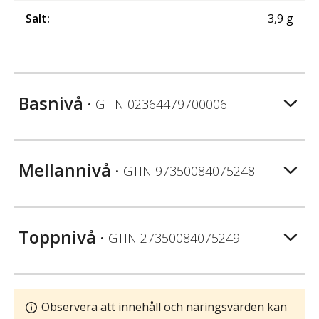
Salt
:
3,9
g
Basnivå
• GTIN
02364479700006
Mellannivå
• GTIN
97350084075248
Toppnivå
• GTIN
27350084075249
Observera att innehåll och näringsvärden kan